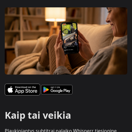
Kaip tai veikia
Plaukiojantys subtitrai palaiko Whisperr tiesioginę