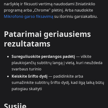
naršyklę ir fiksuoti vertimą naudodami žiniatinklio
programą arba „Chrome" plėtinį. Arba naudokite
Mikrofono garso fiksavimą
su išoriniu garsiakalbiu.
Patarimai geriausiems
rezultatams
Sureguliuokite perdangos padėtį
— vilkite
plaukiojančių subtitrų langą į vietą, kuri neuždeda
svarbaus turinio
Keiskite šrifto dydį
— padidinkite arba
sumažinkite subtitrų šrifto dydį, kad ilgą laiką būtų
patogiau skaityti
Susiję