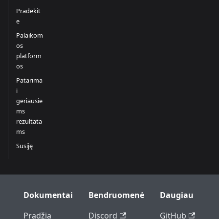
Pradėkit
e
Palaikom
os
platform
os
Patarima
i
geriausie
ms
rezultata
ms
Susiję
Dokumentai
Bendruomenė
Daugiau
Pradžia
Discord
GitHub