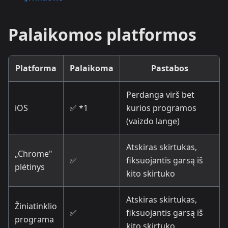
Palaikomos platformos
Platforma
Palaikoma
Pastabos
Perdanga virš bet
iOS
✅ *1
kurios programos
(vaizdo lange)
Atskiras skirtukas,
„Chrome"
✅
fiksuojantis garsą iš
plėtinys
kito skirtuko
Atskiras skirtukas,
Žiniatinklio
✅
fiksuojantis garsą iš
programa
kito skirtuko