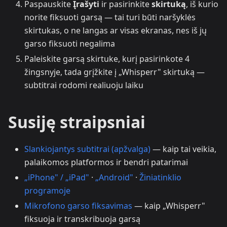
Paspauskite
Įrašyti
ir pasirinkite
skirtuką
, iš kurio
norite fiksuoti garsą — tai turi būti naršyklės
skirtukas, o ne langas ar visas ekranas, nes iš jų
garso fiksuoti negalima
Paleiskite garsą skirtuke, kurį pasirinkote 4
žingsnyje, tada grįžkite į „Whisperr" skirtuką —
subtitrai rodomi realiuoju laiku
Susiję straipsniai
Slankiojantys subtitrai (apžvalga)
— kaip tai veikia,
palaikomos platformos ir bendri patarimai
„iPhone" / „iPad"
·
„Android"
·
Žiniatinklio
programoje
Mikrofono garso fiksavimas
— kaip „Whisperr"
fiksuoja ir transkribuoja garsą