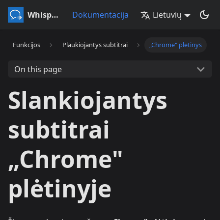
Whisperr
Dokumentacija
Lietuvių
Funkcijos
Plaukiojantys subtitrai
„Chrome" plėtinys
On this page
Slankiojantys
subtitrai
„Chrome"
plėtinyje