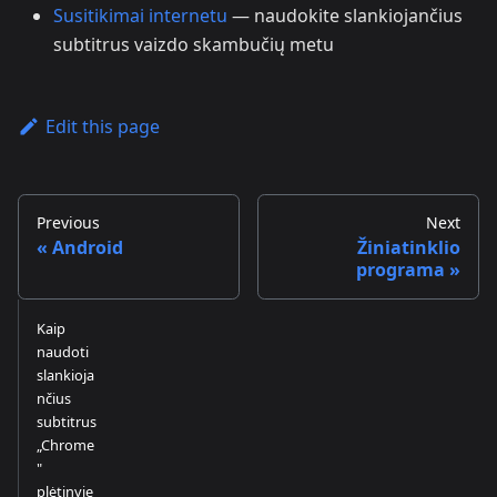
Susitikimai internetu
— naudokite slankiojančius
subtitrus vaizdo skambučių metu
Edit this page
Previous
Next
Android
Žiniatinklio
programa
Kaip
naudoti
slankioja
nčius
subtitrus
„Chrome
"
plėtinyje