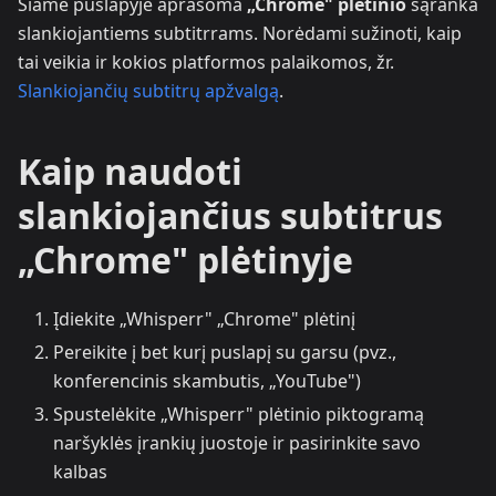
Šiame puslapyje aprašoma
„Chrome" plėtinio
sąranka
slankiojantiems subtitrrams. Norėdami sužinoti, kaip
tai veikia ir kokios platformos palaikomos, žr.
Slankiojančių subtitrų apžvalgą
.
Kaip naudoti
slankiojančius subtitrus
„Chrome" plėtinyje
Įdiekite „Whisperr" „Chrome" plėtinį
Pereikite į bet kurį puslapį su garsu (pvz.,
konferencinis skambutis, „YouTube")
Spustelėkite „Whisperr" plėtinio piktogramą
naršyklės įrankių juostoje ir pasirinkite savo
kalbas