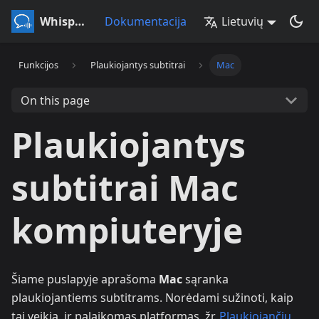
Whisperr
Dokumentacija
Lietuvių
Funkcijos
Plaukiojantys subtitrai
Mac
On this page
Plaukiojantys
subtitrai Mac
kompiuteryje
Šiame puslapyje aprašoma
Mac
sąranka
plaukiojantiems subtitrams. Norėdami sužinoti, kaip
tai veikia, ir palaikomas platformas, žr.
Plaukiojančių