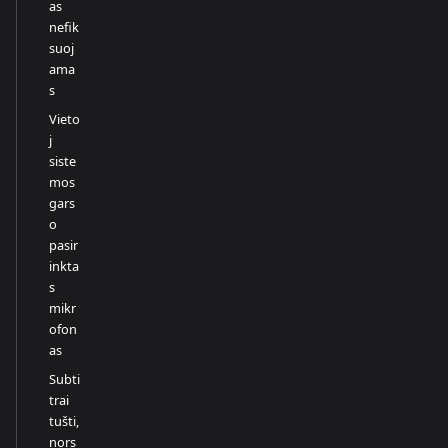
as
nefik
suoj
ama
s
Vieto
j
siste
mos
gars
o
pasir
inkta
s
mikr
ofon
as
Subti
trai
tušti,
nors