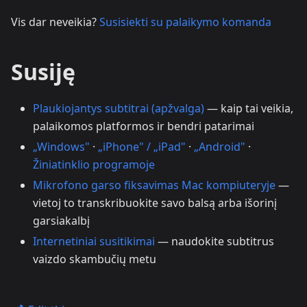
Vis dar neveikia?
Susisiekti su palaikymo komanda
Susiję
Plaukiojantys subtitrai (apžvalga)
— kaip tai veikia,
palaikomos platformos ir bendri patarimai
„Windows"
·
„iPhone" / „iPad"
·
„Android"
·
Žiniatinklio programoje
Mikrofono garso fiksavimas Mac kompiuteryje
—
vietoj to transkribuokite savo balsą arba išorinį
garsiakalbį
Internetiniai susitikimai
— naudokite subtitrus
vaizdo skambučių metu