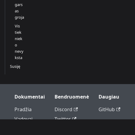
gars
as
groja
Vis
tiek
niek
o
nevy
ksta
Susiję
Dokumentai
Bendruomenė
Daugiau
Pradžia
Discord
GitHub
Vadovai
Twitter
Trikčių