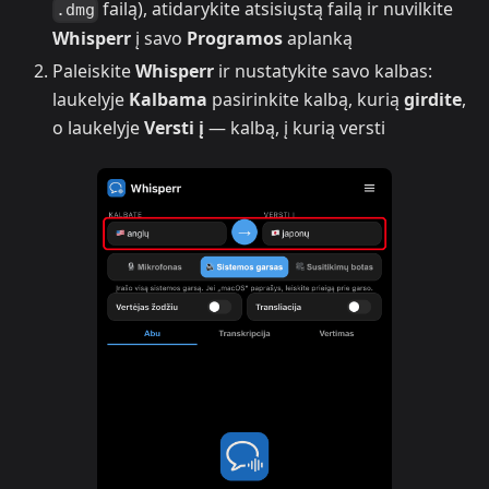
failą), atidarykite atsisiųstą failą ir nuvilkite
.dmg
Whisperr
į savo
Programos
aplanką
Paleiskite
Whisperr
ir nustatykite savo kalbas:
laukelyje
Kalbama
pasirinkite kalbą, kurią
girdite
,
o laukelyje
Versti į
— kalbą, į kurią versti