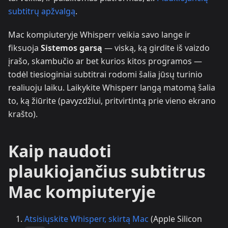
subtitrų apžvalgą
.
Mac kompiuteryje Whisperr veikia savo lange ir
fiksuoja
Sistemos garsą
— viską, ką girdite iš vaizdo
įrašo, skambučio ar bet kurios kitos programos —
todėl tiesioginiai subtitrai rodomi šalia jūsų turinio
realiuoju laiku. Laikykite Whisperr langą matomą šalia
to, ką žiūrite (pavyzdžiui, pritvirtintą prie vieno ekrano
krašto).
Kaip naudoti
plaukiojančius subtitrus
Mac kompiuteryje
Atsisiųskite Whisperr, skirtą Mac
(Apple Silicon