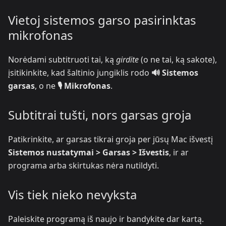
Vietoj sistemos garso pasirinktas
mikrofonas
Norėdami subtitruoti tai, ką
girdite
(o ne tai, ką sakote),
įsitikinkite, kad šaltinio jungiklis rodo
🔊 Sistemos
garsas
, o ne
🎙️ Mikrofonas
.
Subtitrai tušti, nors garsas groja
Patikrinkite, ar garsas tikrai groja per jūsų Mac išvestį
Sistemos nustatymai > Garsas > Išvestis
, ir ar
programa arba skirtukas nėra nutildyti.
Vis tiek nieko nevyksta
Paleiskite programą iš naujo ir bandykite dar kartą.