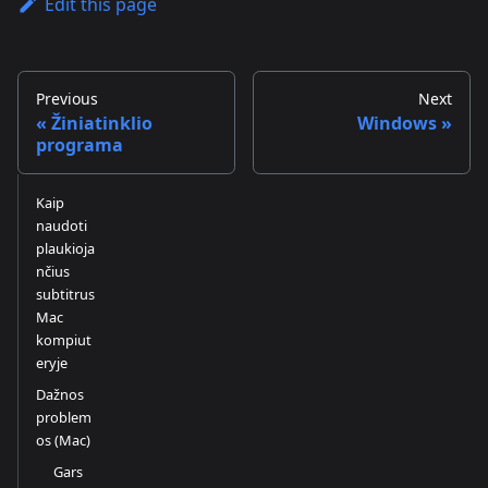
Edit this page
Previous
Next
Žiniatinklio
Windows
programa
Kaip
naudoti
plaukioja
nčius
subtitrus
Mac
kompiut
eryje
Dažnos
problem
os (Mac)
Gars