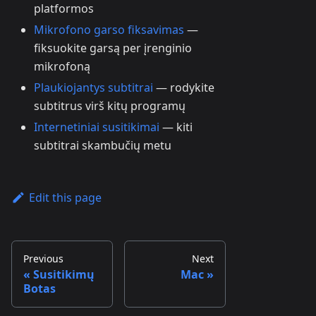
platformos
Mikrofono garso fiksavimas
—
fiksuokite garsą per įrenginio
mikrofoną
Plaukiojantys subtitrai
— rodykite
subtitrus virš kitų programų
Internetiniai susitikimai
— kiti
subtitrai skambučių metu
Edit this page
Previous
Next
Susitikimų
Mac
Botas