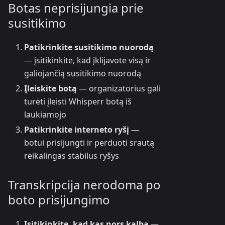
Botas neprisijungia prie
susitikimo
Patikrinkite susitikimo nuorodą
— įsitikinkite, kad įklijavote visą ir
galiojančią susitikimo nuorodą
Įleiskite botą
— organizatorius gali
turėti įleisti Whisperr botą iš
laukiamojo
Patikrinkite interneto ryšį
—
botui prisijungti ir perduoti srautą
reikalingas stabilus ryšys
Transkripcija nerodoma po
boto prisijungimo
Įsitikinkite, kad kas nors kalba
—