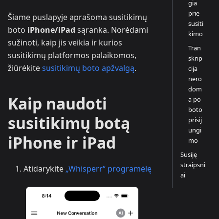
gia
prie
Šiame puslapyje aprašoma susitikimų
susiti
boto
iPhone/iPad
sąranka. Norėdami
kimo
sužinoti, kaip jis veikia ir kurios
Tran
susitikimų platformos palaikomos,
skrip
žiūrėkite
susitikimų boto apžvalgą
.
cija
nero
dom
Kaip naudoti
a po
boto
susitikimų botą
prisij
ungi
iPhone ir iPad
mo
Susiję
straipsni
Atidarykite
„Whisperr“ programėlę
ai