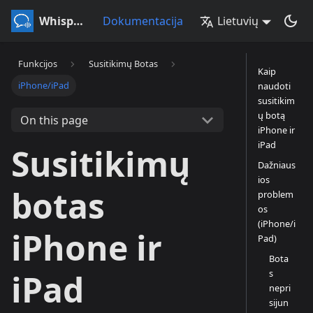
Whisperr
Dokumentacija
Lietuvių
Funkcijos
Susitikimų Botas
Kaip
iPhone/iPad
naudoti
susitikim
ų botą
On this page
iPhone ir
iPad
Susitikimų
Dažniaus
ios
botas
problem
os
(iPhone/i
iPhone ir
Pad)
Bota
s
iPad
nepri
sijun