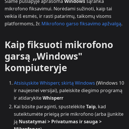
Šiame puslapyje aprašoma
Windows
sąranka
mikrofono fiksavimui. Norėdami sužinoti, kaip tai
veikia iš esmės, ir rasti patarimų, taikomų visoms
platformoms, žr.
Mikrofono garso fiksavimo apžvalgą
.
Kaip fiksuoti mikrofono
garsą „Windows"
kompiuteryje
Atsisiųskite Whisperr, skirtą Windows
(Windows 10
ir naujesnei versijai), paleiskite diegimo programą
ir atidarykite
Whisperr
Kai būsite paraginti, spustelėkite
Taip
, kad
suteiktumėte prieigą prie mikrofono (arba įjunkite
ją
Nustatymai > Privatumas ir sauga >