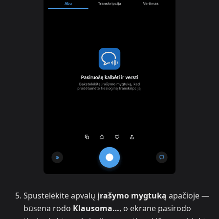
Spustelėkite apvalų
įrašymo mygtuką
apačioje —
būsena rodo
Klausoma…
, o ekrane pasirodo