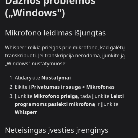
Dažnos problemos
(„Windows")
Mikrofono leidimas išjungtas
Whisperr reikia prieigos prie mikrofono, kad galėtų
transkribuoti. Jei transkripcija nerodoma, įjunkite ją
„Windows" nustatymuose:
Atidarykite
Nustatymai
Eikite į
Privatumas ir sauga > Mikrofonas
Įjunkite
Mikrofono prieigą
, tada įjunkite
Leisti
programoms pasiekti mikrofoną
ir įjunkite
Whisperr
Neteisingas įvesties įrenginys