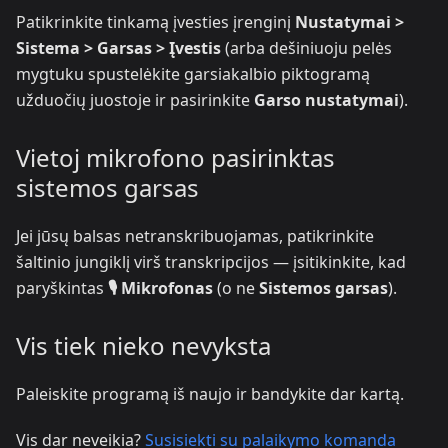
Patikrinkite tinkamą įvesties įrenginį
Nustatymai >
Sistema > Garsas > Įvestis
(arba dešiniuoju pelės
mygtuku spustelėkite garsiakalbio piktogramą
užduočių juostoje ir pasirinkite
Garso nustatymai
).
Vietoj mikrofono pasirinktas
sistemos garsas
Jei jūsų balsas netranskribuojamas, patikrinkite
šaltinio jungiklį virš transkripcijos — įsitikinkite, kad
paryškintas
🎙️ Mikrofonas
(o ne
Sistemos garsas
).
Vis tiek nieko nevyksta
Paleiskite programą iš naujo ir bandykite dar kartą.
Vis dar neveikia?
Susisiekti su palaikymo komanda