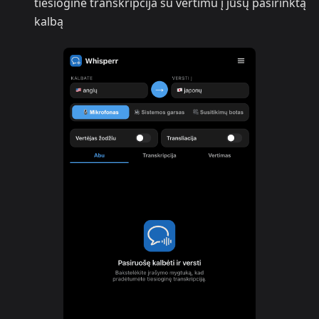
tiesioginė transkripcija su vertimu į jūsų pasirinktą
kalbą