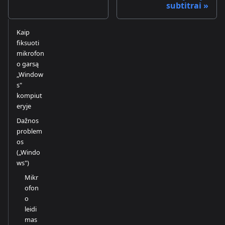
subtitrai
Kaip
fiksuoti
mikrofon
o garsą
„Window
s"
kompiut
eryje
Dažnos
problem
os
(„Windo
ws")
Mikr
ofon
o
leidi
mas