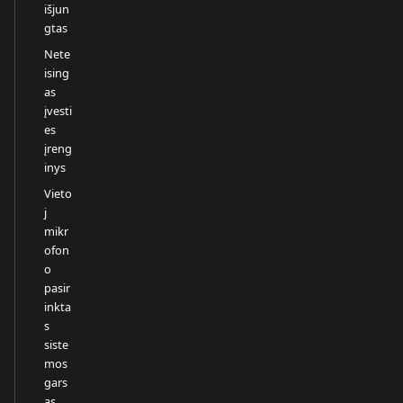
išjun
gtas
Nete
ising
as
įvesti
es
įreng
inys
Vieto
j
mikr
ofon
o
pasir
inkta
s
siste
mos
gars
as