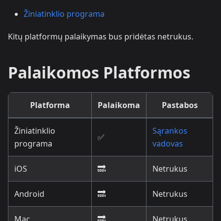
Žiniatinklio programa
Kitų platformų palaikymas bus pridėtas netrukus.
Palaikomos Platformos
Platforma
Palaikoma
Pastabos
Žiniatinklio
Sąrankos
✅
programa
vadovas
iOS
🔜
Netrukus
Android
🔜
Netrukus
Mac
🔜
Netrukus