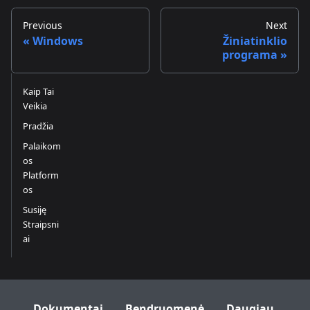
Previous
Next
Windows
Žiniatinklio
programa
Kaip Tai
Veikia
Pradžia
Palaikom
os
Platform
os
Susiję
Straipsni
ai
Dokumentai
Bendruomenė
Daugiau