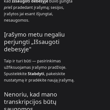
kad
Išsaugoti debesyje
buvo įjungta
prieš
pradedant įrašymą; sesijos,
įrašytos jai esant išjungtai,
nesaugomos.
Įrašymo metu negaliu
perjungti „Išsaugoti
debesyje"
Taip ir turi būti — pasirinkimas
užfiksuojamas įrašymo pradžioje.
Spustelėkite
Stabdyti
, pakeiskite
nustatymą ir pradėkite naują įrašymą.
Nenoriu, kad mano
transkripcijos būtų
saugomos