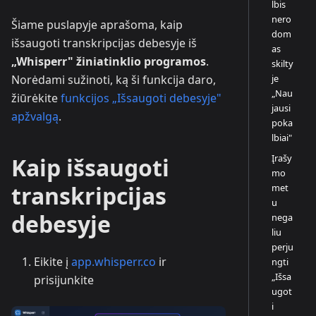
lbis
nero
Šiame puslapyje aprašoma, kaip
dom
išsaugoti transkripcijas debesyje iš
as
„Whisperr" žiniatinklio programos
.
skilty
je
Norėdami sužinoti, ką ši funkcija daro,
„Nau
žiūrėkite
funkcijos „Išsaugoti debesyje"
jausi
apžvalgą
.
poka
lbiai"
Įrašy
Kaip išsaugoti
mo
transkripcijas
met
u
debesyje
nega
liu
perju
Eikite į
app.whisperr.co
ir
ngti
„Išsa
prisijunkite
ugot
i