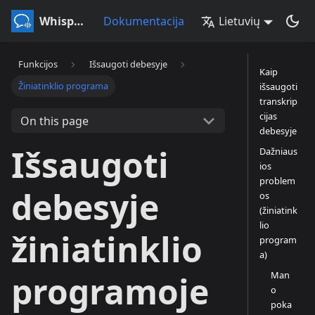
Whisperr
Dokumentacija
Lietuvių
Funkcijos
Išsaugoti debesyje
Kaip
Žiniatinklio programa
išsaugoti
transkrip
cijas
On this page
debesyje
Išsaugoti
Dažniaus
ios
problem
debesyje
os
(žiniatink
lio
žiniatinklio
program
a)
Man
programoje
o
poka