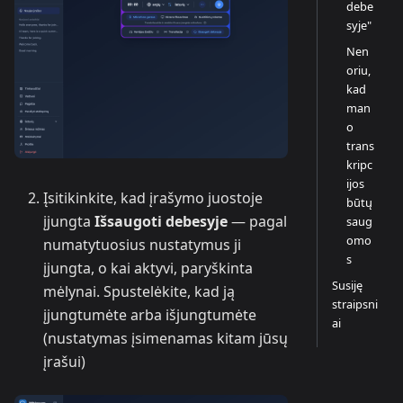
debe
syje"
Nen
oriu,
kad
man
o
trans
kripc
ijos
Įsitikinkite, kad įrašymo juostoje
būtų
įjungta
Išsaugoti debesyje
— pagal
saug
omo
numatytuosius nustatymus ji
s
įjungta, o kai aktyvi, paryškinta
Susiję
mėlynai. Spustelėkite, kad ją
straipsni
įjungtumėte arba išjungtumėte
ai
(nustatymas įsimenamas kitam jūsų
įrašui)