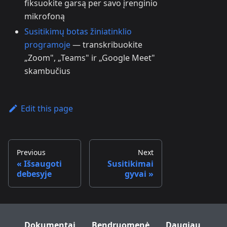
fiksuokite garsą per savo įrenginio
mikrofoną
Susitikimų botas žiniatinklio
programoje
— transkribuokite
„Zoom", „Teams" ir „Google Meet"
skambučius
Edit this page
Previous
Next
Išsaugoti
Susitikimai
debesyje
gyvai
Dokumentai
Bendruomenė
Daugiau