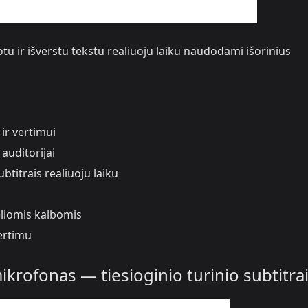
otu ir išverstu tekstu realiuoju laiku naudodami išorinius
ir vertimui
 auditorijai
btitrais realiuoju laiku
liomis kalbomis
vertimu
ikrofonas — tiesioginio turinio subtitra