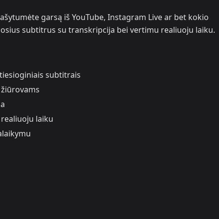
rašytumėte garsą iš YouTube, Instagram Live ar bet kokio
osius subtitrus su transkripcija bei vertimu realiuoju laiku.
esioginiais subtitrais
s žiūrovams
ba
realiuoju laiku
alaikymu