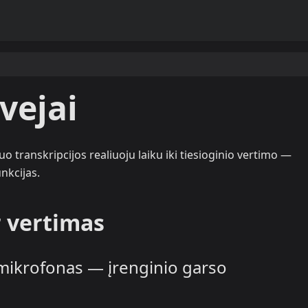
vejai
uo transkripcijos realiuoju laiku iki tiesioginio vertimo —
nkcijas.
r vertimas
 mikrofonas — įrenginio garso