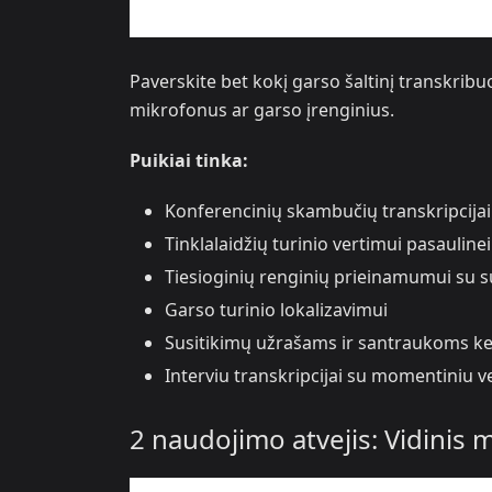
Paverskite bet kokį garso šaltinį transkribu
mikrofonus ar garso įrenginius.
Puikiai tinka:
Konferencinių skambučių transkripcijai 
Tinklalaidžių turinio vertimui pasaulinei
Tiesioginių renginių prieinamumui su su
Garso turinio lokalizavimui
Susitikimų užrašams ir santraukoms ke
Interviu transkripcijai su momentiniu 
2 naudojimo atvejis: Vidinis m