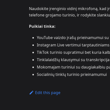
Naudokite įrenginio vidinį mikrofoną, kad į
telefone grojamo turinio, ir rodykite slankiu
Puikiai tinka:
YouTube vaizdo įrašų prieinamumui su ti
Instagram Live vertimui tarptautiniam
TikTok turinio supratimui bet kuria kal
Tinklalaidžių klausymui su transkripcija 
Mokomajam turiniui su daugiakalbiu p
Socialinių tinklų turinio prieinamumui
Edit this page