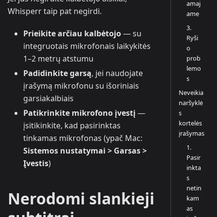
amaj
Whisperr taip pat negirdi.
ame
3.
Prieikite arčiau kalbėtojo
— su
Ryši
integruotais mikrofonais laikykitės
o
1–2 metrų atstumu
prob
lemo
Padidinkite garsą
, jei naudojate
s
įrašymą mikrofonu su išoriniais
Neveikia
garsiakalbiais
naršyklė
Patikrinkite mikrofono įvestį
—
s
kortelės
įsitikinkite, kad pasirinktas
įrašymas
tinkamas mikrofonas (ypač Mac:
1.
Sistemos nustatymai > Garsas >
Pasir
Įvestis
)
inkta
s
netin
Nerodomi slankieji
kam
as