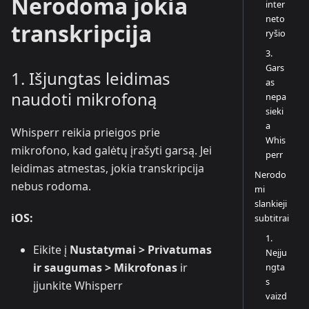
Nerodoma jokia
inter
neto
transkripcija
ryšio
3.
Gars
1. Išjungtas leidimas
as
naudoti mikrofoną
nepa
sieki
a
Whisperr reikia prieigos prie
Whis
mikrofono, kad galėtų įrašyti garsą. Jei
perr
leidimas atmestas, jokia transkripcija
Nerodo
nebus rodoma.
mi
slankieji
iOS:
subtitrai
1.
Eikite į
Nustatymai > Privatumas
Neįju
ir saugumas > Mikrofonas
ir
ngta
s
įjunkite Whisperr
vaizd