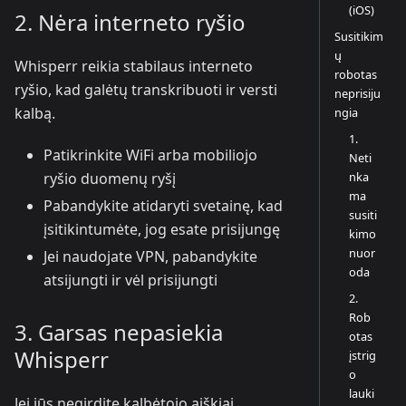
(iOS)
2. Nėra interneto ryšio
Susitikim
ų
Whisperr reikia stabilaus interneto
robotas
ryšio, kad galėtų transkribuoti ir versti
neprisiju
kalbą.
ngia
1.
Patikrinkite WiFi arba mobiliojo
Neti
nka
ryšio duomenų ryšį
ma
Pabandykite atidaryti svetainę, kad
susiti
įsitikintumėte, jog esate prisijungę
kimo
nuor
Jei naudojate VPN, pabandykite
oda
atsijungti ir vėl prisijungti
2.
Rob
3. Garsas nepasiekia
otas
Whisperr
įstrig
o
lauki
Jei jūs negirdite kalbėtojo aiškiai,