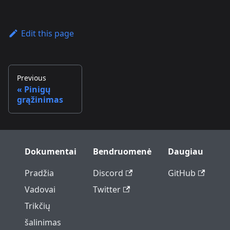
Edit this page
Previous
Pinigų
grąžinimas
Dokumentai
Bendruomenė
Daugiau
Pradžia
Discord
GitHub
Vadovai
Twitter
Trikčių
šalinimas