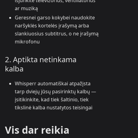
išjunkite televizorius, ventiliatorius
ar muziką
Geresnei garso kokybei naudokite
naršyklės kortelės įrašymą arba
slankiuosius subtitrus, o ne įrašymą
mikrofonu
2. Aptikta netinkama
kalba
Whisperr automatiškai atpažįsta
tarp dviejų jūsų pasirinktų kalbų —
įsitikinkite, kad tiek šaltinio, tiek
tikslinė kalba nustatytos teisingai
Vis dar reikia