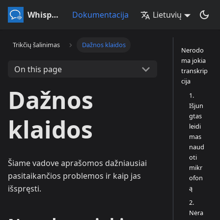
Whisperr
Dokumentacija
Lietuvių
Trikčių šalinimas
Dažnos klaidos
Nerodo
ma jokia
On this page
transkrip
cija
Dažnos
1.
Išjun
gtas
klaidos
leidi
mas
naud
oti
Šiame vadove aprašomos dažniausiai
mikr
pasitaikančios problemos ir kaip jas
ofon
išspręsti.
ą
2.
Nėra