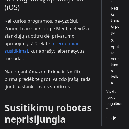
1.
(iOS)
Neti
ksli
trans
Kai kurios programos, pavyzdžiui,
kripc
Zoom, Teams ir Google Meet, neleidžia
ija
slankiųjų subtitrų dėl privatumo
2.
apribojimų. Žiūrėkite
Internetiniai
Aptik
susitikimai
, kur aprašyti alternatyvūs
ta
metodai.
netin
kam
a
Naudojant Amazon Prime ir Netflix,
kalb
pirma pradėkite groti vaizdo įrašą, tada
a
įjunkite slankiuosius subtitrus.
Vis dar
reikia
pagalbos
Susitikimų robotas
?
neprisijungia
Susiję