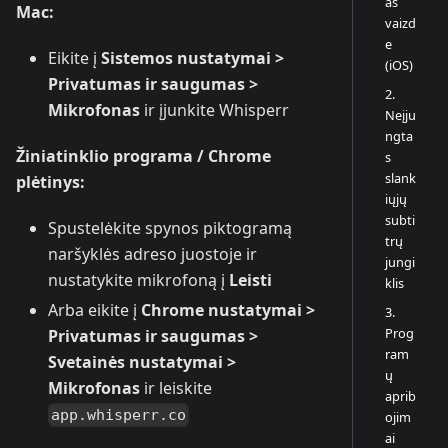
as
Mac:
vaizd
e
Eikite į
Sistemos nustatymai >
(iOS)
Privatumas ir saugumas >
2.
Mikrofonas
ir įjunkite Whisperr
Neįju
ngta
Žiniatinklio programa / Chrome
s
slank
plėtinys:
iųjų
subti
Spustelėkite spynos piktogramą
trų
naršyklės adreso juostoje ir
jungi
nustatykite mikrofoną į
Leisti
klis
Arba eikite į
Chrome nustatymai >
3.
Prog
Privatumas ir saugumas >
ram
Svetainės nustatymai >
ų
Mikrofonas
ir leiskite
aprib
app.whisperr.co
ojim
ai