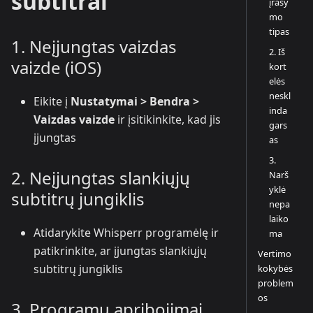
subtitrai
įrašy
mo
tipas
1. Neįjungtas vaizdas
2. Iš
vaizde (iOS)
kort
elės
neskl
Eikite į
Nustatymai > Bendra >
inda
Vaizdas vaizde
ir įsitikinkite, kad jis
gars
įjungtas
as
3.
2. Neįjungtas slankiųjų
Narš
yklė
subtitrų jungiklis
nepa
laiko
Atidarykite Whisperr programėlę ir
ma
patikrinkite, ar įjungtas slankiųjų
Vertimo
subtitrų jungiklis
kokybės
problem
os
3. Programų apribojimai