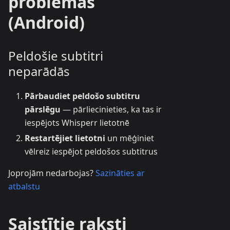
problēmas
(Android)
Peldošie subtitri
neparādās
Pārbaudiet peldošo subtitru
pārslēgu
— pārliecinieties, ka tas ir
iespējots Whisperr lietotnē
Restartējiet lietotni
un mēģiniet
vēlreiz iespējot peldošos subtitrus
Joprojām nedarbojas?
Sazināties ar
atbalstu
Saistītie raksti