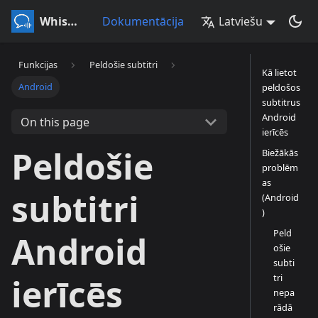
Whisperr
Dokumentācija
Latviešu
Funkcijas
Peldošie subtitri
Kā lietot
Android
peldošos
subtitrus
Android
On this page
ierīcēs
Peldošie
Biežākās
problēm
as
subtitri
(Android
)
Peld
Android
ošie
subti
tri
ierīcēs
nepa
rādā