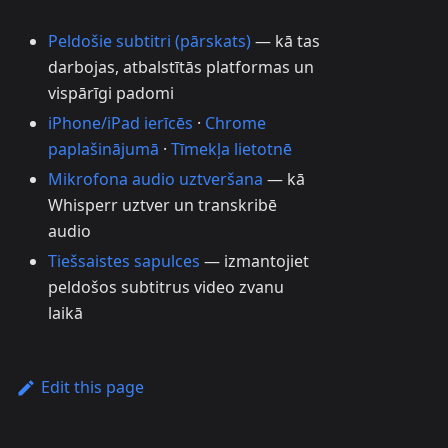
Peldošie subtitri (pārskats)
— kā tas
darbojas, atbalstītās platformas un
vispārīgi padomi
iPhone/iPad ierīcēs
·
Chrome
paplašinājumā
·
Tīmekļa lietotnē
Mikrofona audio uztveršana
— kā
Whisperr uztver un transkribē
audio
Tiešsaistes sapulces
— izmantojiet
peldošos subtitrus video zvanu
laikā
Edit this page