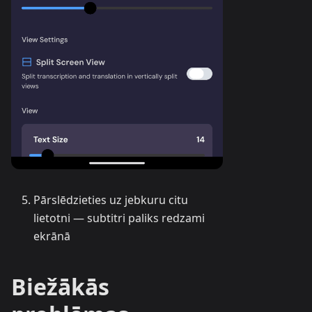
Pārslēdzieties uz jebkuru citu
lietotni — subtitri paliks redzami
ekrānā
Biežākās