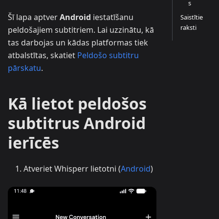
s
Šī lapa aptver
Android
iestatīšanu
Saistītie
raksti
peldošajiem subtitriem. Lai uzzinātu, kā
tas darbojas un kādas platformas tiek
atbalstītas, skatiet
Peldošo subtitru
pārskatu
.
Kā lietot peldošos
subtitrus Android
ierīcēs
Atveriet Whisperr lietotni (
Android
)