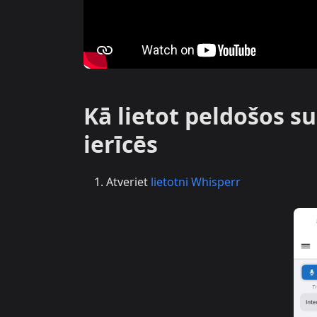
Kā lietot peldošos s
ierīcēs
Atveriet
lietotni Whisperr