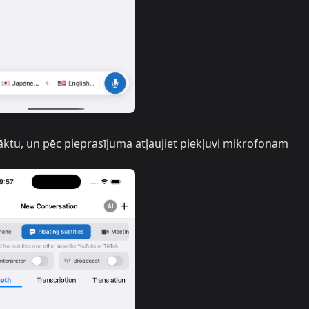
 sāktu, un pēc pieprasījuma atļaujiet piekļuvi mikrofonam