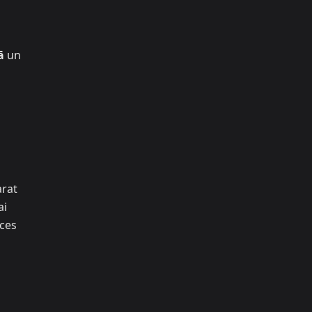
ā
un
arat
ai
īces