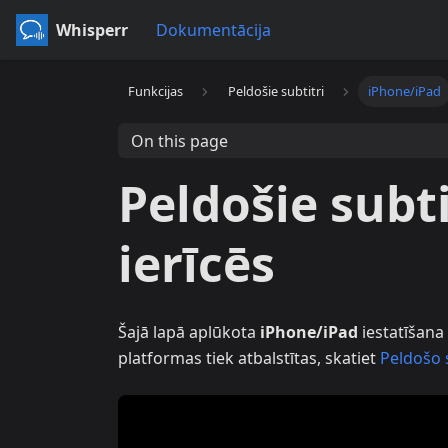
Whisperr
Dokumentācija
Funkcijas
Peldošie subtitri
iPhone/iPad
On this page
Peldošie subt
ierīcēs
Šajā lapā aplūkota
iPhone/iPad
iestatīšana
platformas tiek atbalstītas, skatiet
Peldošo 