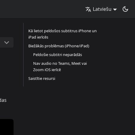
Latviešu
Kā lietot peldošos subtitrus iPhone un
iPad ierīcēs
Biežākās problēmas (iPhone/iPad)
Peldošie subtitri neparādās
Nav audio no Teams, Meet vai
Zoom iOS ierīcē
Saistītie resursi
das