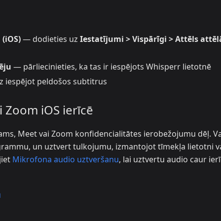
 (iOS)
— dodieties uz
Iestatījumi > Vispārīgi > Attēls attēl
ēju
— pārliecinieties, ka tas ir iespējots Whisperr lietotnē
z iespējot peldošos subtitrus
i Zoom iOS ierīcē
Teams, Meet vai Zoom konfidencialitātes ierobežojumu dēļ. V
rammu, un uztvert tulkojumu, izmantojot tīmekļa lietotni v
jiet
Mikrofona audio uztveršanu
, lai uztvertu audio caur ier
u