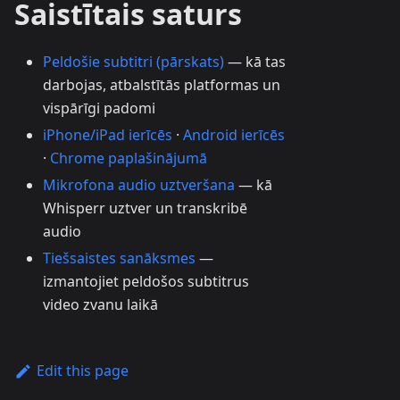
Saistītais saturs
Peldošie subtitri (pārskats)
— kā tas
darbojas, atbalstītās platformas un
vispārīgi padomi
iPhone/iPad ierīcēs
·
Android ierīcēs
·
Chrome paplašinājumā
Mikrofona audio uztveršana
— kā
Whisperr uztver un transkribē
audio
Tiešsaistes sanāksmes
—
izmantojiet peldošos subtitrus
video zvanu laikā
Edit this page