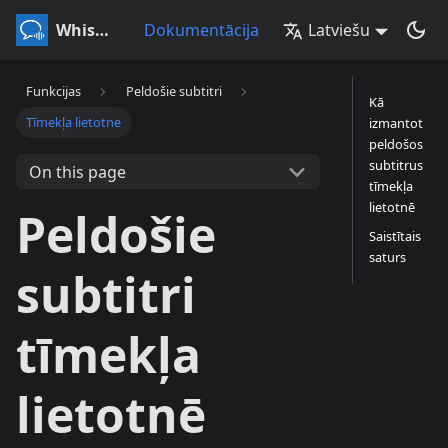
Whisperr
Dokumentācija
Latviešu
Funkcijas
Peldošie subtitri
Kā
Tīmekļa lietotne
izmantot
peldošos
subtitrus
On this page
tīmekļa
lietotnē
Peldošie
Saistītais
saturs
subtitri
tīmekļa
lietotnē