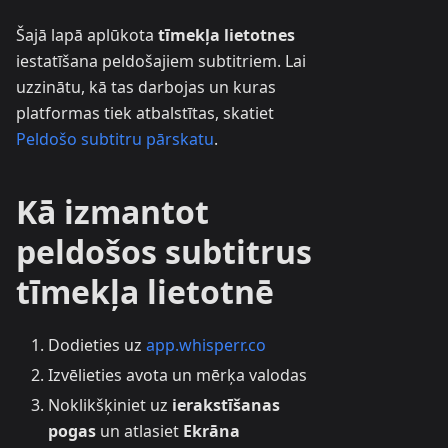
Šajā lapā aplūkota
tīmekļa lietotnes
iestatīšana peldošajiem subtitriem. Lai
uzzinātu, kā tas darbojas un kuras
platformas tiek atbalstītas, skatiet
Peldošo subtitru pārskatu
.
Kā izmantot
peldošos subtitrus
tīmekļa lietotnē
Dodieties uz
app.whisperr.co
Izvēlieties avota un mērķa valodas
Noklikšķiniet uz
ierakstīšanas
pogas
un atlasiet
Ekrāna