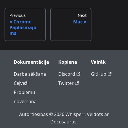
Previous
Next
Chrome
Mac
Paplašināju
ms
Dokumentācija
Kopiena
Vairāk
Darba sākšana
Discord
GitHub
Ceļveži
Twitter
Problēmu
novēršana
Autortiesības © 2026 Whisperr. Veidots ar
Docusaurus.