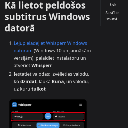
Kā lietot peldošos
tiek
Saistītie
subtitrus Windows
resursi
datorā
Lejupielādējiet Whisperr Windows
datoram
(Windows 10 un jaunākām
versijām), palaidiet instalatoru un
atveriet
Whisperr
Iestatiet valodas: izvēlieties valodu,
ko
dzirdat
, laukā
Runā
, un valodu,
uz kuru
tulkot