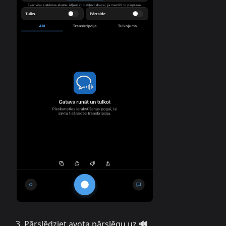
Pārslēdziet avota pārslēgu uz
🔊