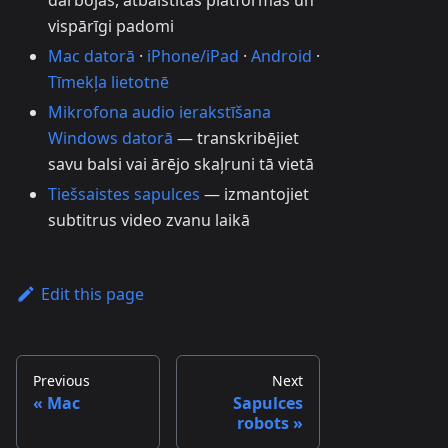
darbojas, atbalstītās platformas un
vispārīgi padomi
Mac datorā
·
iPhone/iPad
·
Android
·
Tīmekļa lietotnē
Mikrofona audio ierakstīšana
Windows datorā
— transkribējiet
savu balsi vai ārējo skaļruni tā vietā
Tiešsaistes sapulces
— izmantojiet
subtitrus video zvanu laikā
Edit this page
Previous
Next
Mac
Sapulces
robots