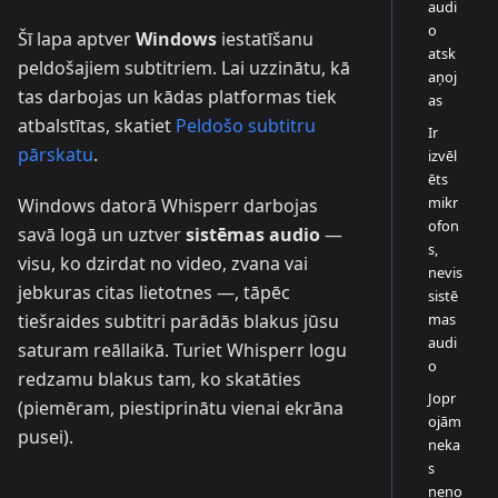
audi
o
Šī lapa aptver
Windows
iestatīšanu
atsk
peldošajiem subtitriem. Lai uzzinātu, kā
aņoj
tas darbojas un kādas platformas tiek
as
atbalstītas, skatiet
Peldošo subtitru
Ir
pārskatu
.
izvēl
ēts
mikr
Windows datorā Whisperr darbojas
ofon
savā logā un uztver
sistēmas audio
—
s,
visu, ko dzirdat no video, zvana vai
nevis
jebkuras citas lietotnes —, tāpēc
sistē
mas
tiešraides subtitri parādās blakus jūsu
audi
saturam reāllaikā. Turiet Whisperr logu
o
redzamu blakus tam, ko skatāties
Jopr
(piemēram, piestiprinātu vienai ekrāna
ojām
pusei).
neka
s
neno