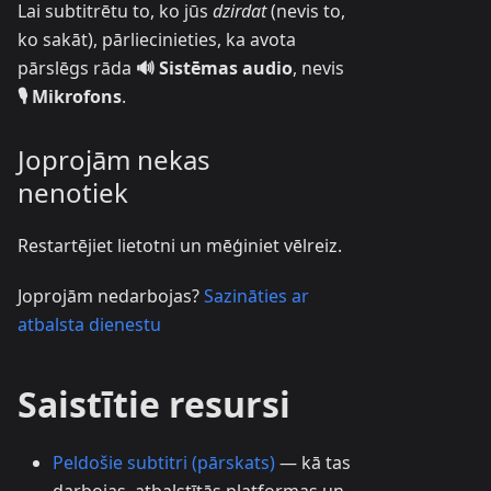
Lai subtitrētu to, ko jūs
dzirdat
(nevis to,
ko sakāt), pārliecinieties, ka avota
pārslēgs rāda
🔊 Sistēmas audio
, nevis
🎙️ Mikrofons
.
Joprojām nekas
nenotiek
Restartējiet lietotni un mēģiniet vēlreiz.
Joprojām nedarbojas?
Sazināties ar
atbalsta dienestu
Saistītie resursi
Peldošie subtitri (pārskats)
— kā tas