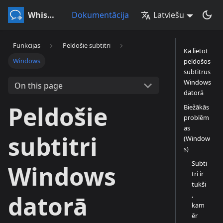
Whisperr
Dokumentācija
Latviešu
Funkcijas
Peldošie subtitri
Kā lietot
Windows
peldošos
subtitrus
Windows
On this page
datorā
Peldošie
Biežākās
problēm
as
subtitri
(Window
s)
Subti
Windows
tri ir
tukši
,
datorā
kam
ēr