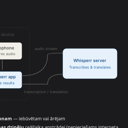
ofonam
— iebūvētam vai ārējam
nas dzinēju
reāllaika apstrādei (nepieciešams interneta