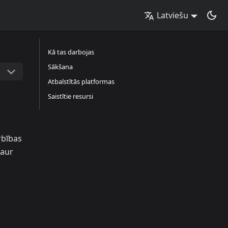
Latviešu
Kā tas darbojas
Sākšana
Atbalstītās platformas
Saistītie resursi
rbības
caur