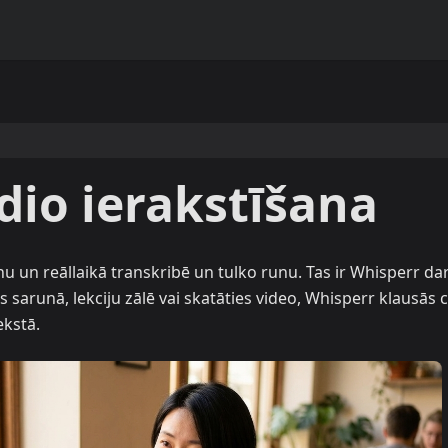
io ierakstīšana
u un reāllaikā transkribē un tulko runu. Tas ir Whisperr da
s sarunā, lekciju zālē vai skatāties video, Whisperr klausās 
ekstā.