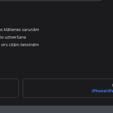
ms klātienes sarunām
io uztveršana
 virs citām lietotnēm
iPhone/iP