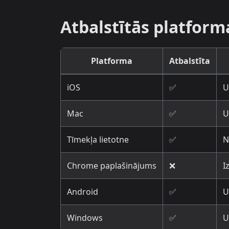
Atbalstītās platform
Platforma
Atbalstīta
iOS
✅
U
Mac
✅
U
Tīmekļa lietotne
✅
N
Chrome paplašinājums
❌
I
Android
✅
U
Windows
✅
U