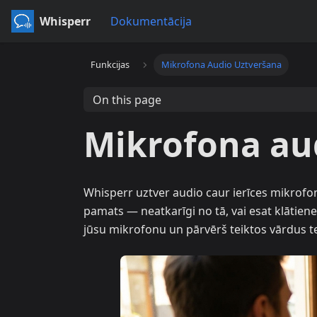
Whisperr
Dokumentācija
Funkcijas
Mikrofona Audio Uztveršana
On this page
Mikrofona aud
Whisperr uztver audio caur ierīces mikrofon
pamats — neatkarīgi no tā, vai esat klātiene
jūsu mikrofonu un pārvērš teiktos vārdus t