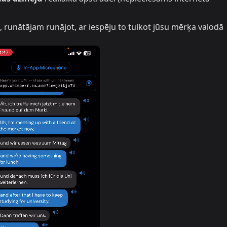
, runātājam runājot, ar iespēju to tulkot jūsu mērķa valodā