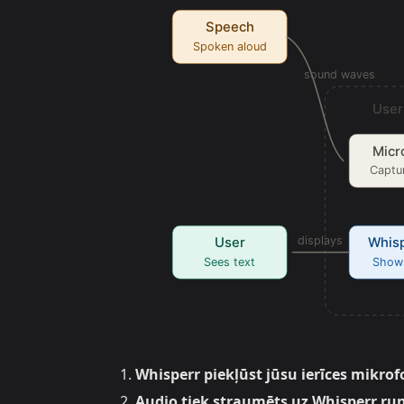
Whisperr piekļūst jūsu ierīces mikr
Audio tiek straumēts uz Whisperr ru