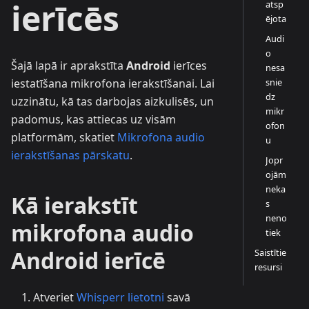
ierīcēs
atsp
ējota
Audi
o
Šajā lapā ir aprakstīta
Android
ierīces
nesa
snie
iestatīšana mikrofona ierakstīšanai. Lai
dz
uzzinātu, kā tas darbojas aizkulisēs, un
mikr
padomus, kas attiecas uz visām
ofon
platformām, skatiet
Mikrofona audio
u
ierakstīšanas pārskatu
.
Jopr
ojām
neka
Kā ierakstīt
s
neno
mikrofona audio
tiek
Android ierīcē
Saistītie
resursi
Atveriet
Whisperr lietotni
savā