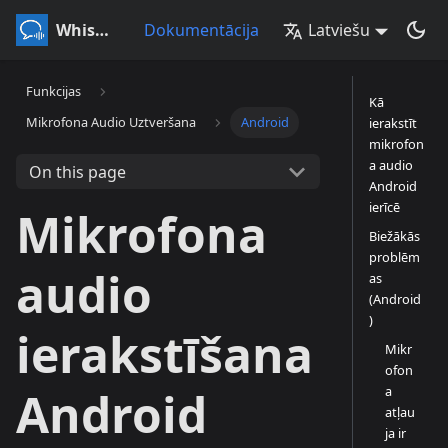
Whisperr
Dokumentācija
Latviešu
Funkcijas
Kā
Mikrofona Audio Uztveršana
Android
ierakstīt
mikrofon
a audio
On this page
Android
ierīcē
Mikrofona
Biežākās
problēm
audio
as
(Android
)
ierakstīšana
Mikr
ofon
a
Android
atļau
ja ir