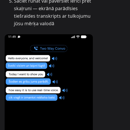
Sāciet runāt vai pavērsiet ierīci pret
skaļruni — ekrānā parādīsies
tiešraides transkripts ar tulkojumu
jūsu mērķa valodā