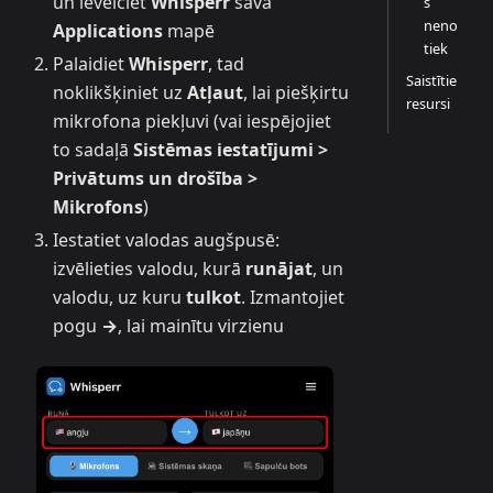
un ievelciet
Whisperr
savā
s
neno
Applications
mapē
tiek
Palaidiet
Whisperr
, tad
Saistītie
noklikšķiniet uz
Atļaut
, lai piešķirtu
resursi
mikrofona piekļuvi (vai iespējojiet
to sadaļā
Sistēmas iestatījumi >
Privātums un drošība >
Mikrofons
)
Iestatiet valodas augšpusē:
izvēlieties valodu, kurā
runājat
, un
valodu, uz kuru
tulkot
. Izmantojiet
pogu
→
, lai mainītu virzienu