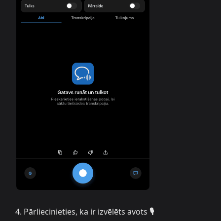
Pārliecinieties, ka ir izvēlēts avots
🎙️