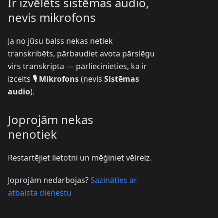
Ir izvēlēts sistēmas audio,
nevis mikrofons
Ja no jūsu balss nekas netiek
transkribēts, pārbaudiet avota pārslēgu
virs transkripta — pārliecinieties, ka ir
izcelts
🎙️ Mikrofons
(nevis
Sistēmas
audio
).
Joprojām nekas
nenotiek
Restartējiet lietotni un mēģiniet vēlreiz.
Joprojām nedarbojas?
Sazināties ar
atbalsta dienestu