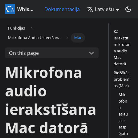
Whisperr
Dokumentācija
Latviešu
Funkcijas
Kā
Mikrofona Audio Uztveršana
Mac
ierakstīt
mikrofon
a audio
On this page
Mac
datorā
Mikrofona
Biežākās
problēm
audio
as (Mac)
Mikr
ofon
ierakstīšana
a
atļau
ja ir
Mac datorā
atsp
ējota