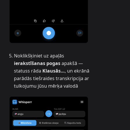
Noklikšķiniet uz apaļās
ierakstīšanas pogas
apakšā —
statuss rāda
Klausās…
, un ekrānā
parādās tiešraides transkripcija ar
tulkojumu jūsu mērķa valodā