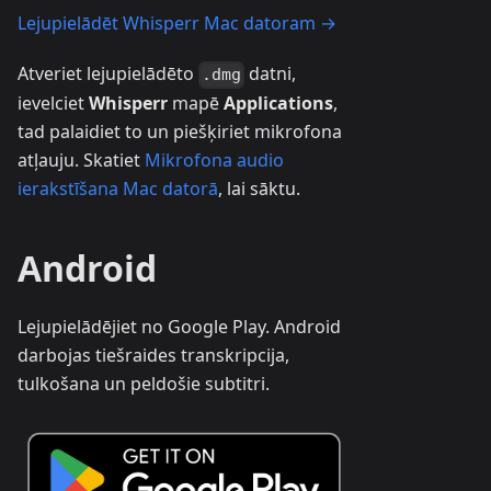
Lejupielādēt Whisperr Mac datoram →
Atveriet lejupielādēto
datni,
.dmg
ievelciet
Whisperr
mapē
Applications
,
tad palaidiet to un piešķiriet mikrofona
atļauju. Skatiet
Mikrofona audio
ierakstīšana Mac datorā
, lai sāktu.
Android
Lejupielādējiet no Google Play. Android
darbojas tiešraides transkripcija,
tulkošana un peldošie subtitri.