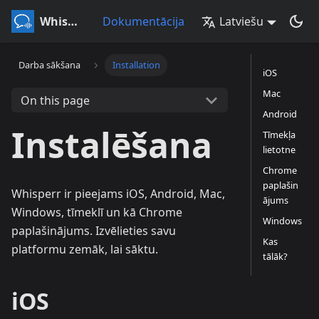
Whisperr
Dokumentācija
Latviešu
Darba sākšana
Installation
iOS
Mac
On this page
Android
Instalēšana
Tīmekļa
lietotne
Chrome
paplašin
Whisperr ir pieejams iOS, Android, Mac,
ājums
Windows, tīmeklī un kā Chrome
Windows
paplašinājums. Izvēlieties savu
Kas
platformu zemāk, lai sāktu.
tālāk?
iOS