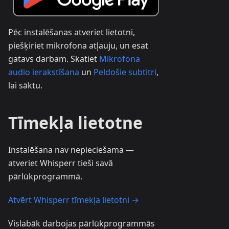
Pēc instalēšanas atveriet lietotni,
piešķiriet mikrofona atļauju, un esat
gatavs darbam. Skatiet
Mikrofona
audio ierakstīšana
un
Peldošie subtitri
,
lai sāktu.
Tīmekļa lietotne
Instalēšana nav nepieciešama —
atveriet Whisperr tieši savā
pārlūkprogrammā.
Atvērt Whisperr tīmekļa lietotni →
Vislabāk darbojas pārlūkprogrammās