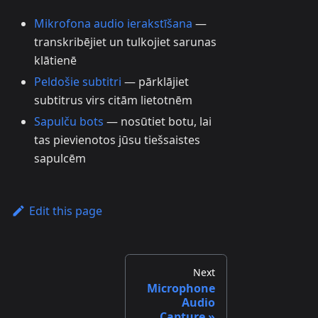
Mikrofona audio ierakstīšana
—
transkribējiet un tulkojiet sarunas
klātienē
Peldošie subtitri
— pārklājiet
subtitrus virs citām lietotnēm
Sapulču bots
— nosūtiet botu, lai
tas pievienotos jūsu tiešsaistes
sapulcēm
Edit this page
Next
Microphone
Audio
Capture