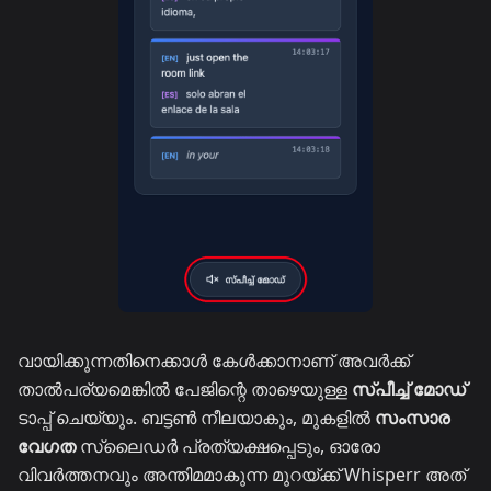
വായിക്കുന്നതിനെക്കാൾ കേൾക്കാനാണ് അവർക്ക്
താൽപര്യമെങ്കിൽ പേജിന്റെ താഴെയുള്ള
സ്പീച്ച് മോഡ്
ടാപ്പ് ചെയ്യും. ബട്ടൺ നീലയാകും, മുകളിൽ
സംസാര
വേഗത
സ്ലൈഡർ പ്രത്യക്ഷപ്പെടും, ഓരോ
വിവർത്തനവും അന്തിമമാകുന്ന മുറയ്ക്ക് Whisperr അത്