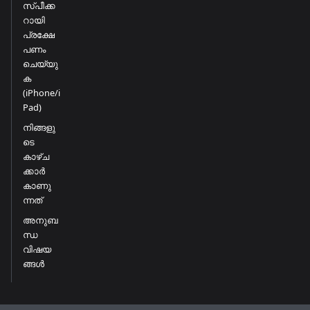
സ്പീക്ക
റായി
പ്രക്ഷേ
പണം
ചെയ്യു
ക
(iPhone/i
Pad)
നിങ്ങളു
ടെ
കാഴ്ച
ക്കാർ
കാണു
ന്നത്
അനുബ
ന്ധ
വിഷയ
ങ്ങൾ