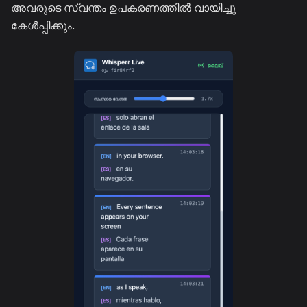
അവരുടെ സ്വന്തം ഉപകരണത്തിൽ വായിച്ചു
കേൾപ്പിക്കും.