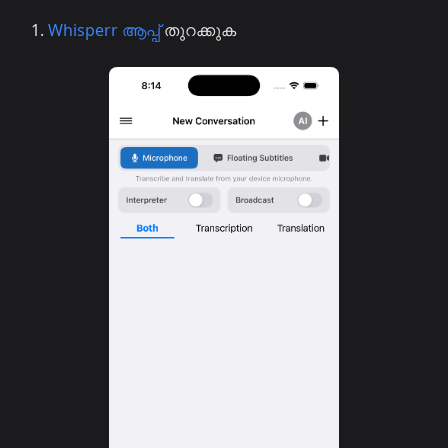
Whisperr ആപ്പ്
തുറക്കുക