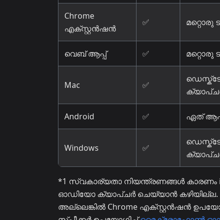
Chrome
✅
മറ്റൊരു
എക്സ്റ്റൻഷൻ
വെബ് ആപ്പ്
✅
മറ്റൊരു
ഡെസ്ക്ട
Mac
✅
ക്യാപ്ച
Android
✅
ഏത് ആപ്
ഡെസ്ക്ട
Windows
✅
ക്യാപ്ച
*1 സ്വകാര്യതാ നിയന്ത്രണങ്ങൾ കാരണം iOS 
ഓഡിയോ ക്യാപ്ചർ ചെയ്യാൻ കഴിയില്ല. പ
അല്ലെങ്കിൽ Chrome എക്സ്റ്റൻഷൻ ഉപയോഗ
സ്പീക്കർ ഉപയോഗിച്ച്
മൈക്രോഫോൺ ഓഡി