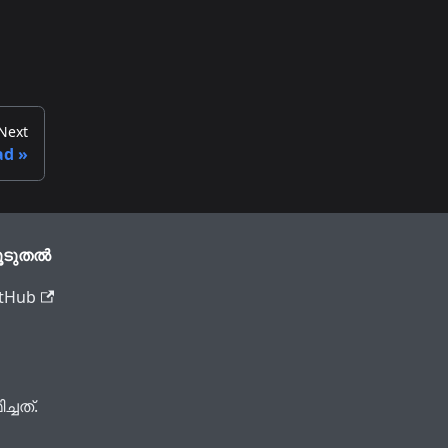
Next
ad
ൂടുതൽ
tHub
്ചത്.