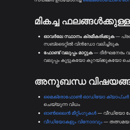
മികച്ച ഫലങ്ങൾക്കുള്
ഓവർലേ സ്ഥാനം ക്രമീകരിക്കുക
— പ്രധാ
സബ്‌ടൈറ്റിൽ വിൻഡോ വലിച്ചിടുക
ഫോണ്ട് വലുപ്പം മാറ്റുക
— ദീർഘനേരം വായ
വലുപ്പം കൂട്ടുകയോ കുറയ്ക്കുകയോ ച
അനുബന്ധ വിഷയങ്
മൈക്രോഫോൺ ഓഡിയോ ക്യാപ്ചർ
ചെയ്യുന്ന വിധം
ഓൺലൈൻ മീറ്റിംഗുകൾ
— വീഡിയോ കോ
വീഡിയോകളും വിനോദവും
— തത്സമയ