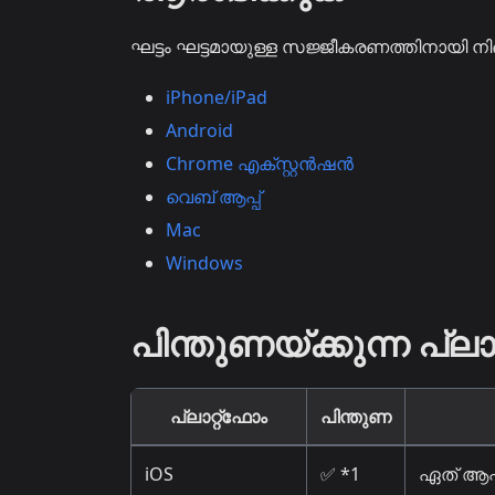
ഘട്ടം ഘട്ടമായുള്ള സജ്ജീകരണത്തിനായി നിങ
iPhone/iPad
Android
Chrome എക്സ്റ്റൻഷൻ
വെബ് ആപ്പ്
Mac
Windows
പിന്തുണയ്ക്കുന്ന പ്
പ്ലാറ്റ്ഫോം
പിന്തുണ
iOS
✅ *1
ഏത് ആപ്പ