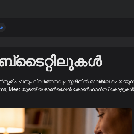
കൾ
സബ്‌ടൈറ്റിലുകൾ
ാൻസ്ക്രിപ്ഷനും വിവർത്തനവും സ്ക്രീനിൽ ഓവർലേ ചെയ്യുന്
om, Teams, Meet തുടങ്ങിയ ഓൺലൈൻ കോൺഫറൻസ് കോളുകൾക