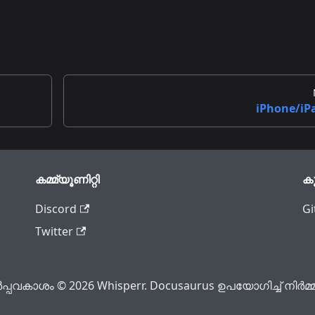
iPhone/iP
കമ്മ്യൂണിറ്റി
ക
Discord
Gi
Twitter
്പവകാശം © 2026 Whisperr. Docusaurus ഉപയോഗിച്ച് നിർമ്മിച