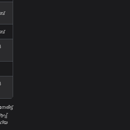
ബ്
ബ്
ൽ
ൽ
രിട്ട്
്പ്
ഹ്യ