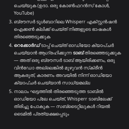
ചെയ്യുക (ഉദാ. ഒരു കോൺഫറൻസ് കോൾ,
YouTube)
ബ്രൗസർ ടൂൾബാറിലെ Whisperr എക്സ്റ്റൻഷൻ
ഐക്കൺ ക്ലിക്ക് ചെയ്ത് നിങ്ങളുടെ ഭാഷകൾ
തിരഞ്ഞെടുക്കുക
റെക്കോർഡ്
ടാപ്പ് ചെയ്ത് ഓഡിയോ ക്യാപ്‌ചർ
ചെയ്യാൻ ആഗ്രഹിക്കുന്ന
ടാബ്
തിരഞ്ഞെടുക്കുക
— അത് ഒരു ബ്രൗസർ ടാബ് ആയിരിക്കണം, ഒരു
വിൻഡോ അല്ലെങ്കിൽ മുഴുവൻ സ്‌ക്രീൻ
ആകരുത്, കാരണം അവയിൽ നിന്ന് ഓഡിയോ
ക്യാപ്‌ചർ ചെയ്യാൻ സാധ്യമല്ല
നാലാം ഘട്ടത്തിൽ തിരഞ്ഞെടുത്ത ടാബിൽ
ഓഡിയോ പ്ലേ ചെയ്ത്, Whisperr ടാബിലേക്ക്
തിരിച്ചു പോകുക — സബ്‌ടൈറ്റിലുകൾ റിയൽ
ടൈമിൽ പ്രത്യക്ഷപ്പെടും