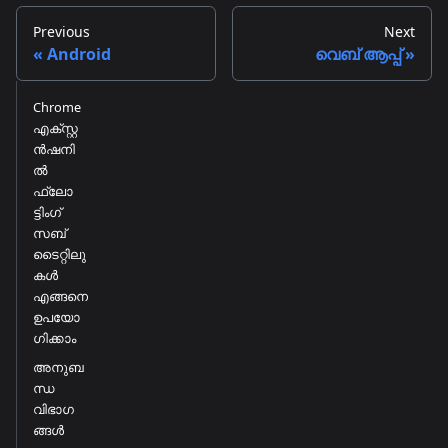
Previous
Next
Android
വെബ് ആപ്പ്
Chrome
എക്സ്റ്റ
ൻഷനി
ൽ
ഫ്ലോ
ട്ടിംഗ്
സബ്‌
ടൈറ്റിലു
കൾ
എങ്ങനെ
ഉപയോ
ഗിക്കാം
അനുബ
ന്ധ
വിഭാഗ
ങ്ങൾ