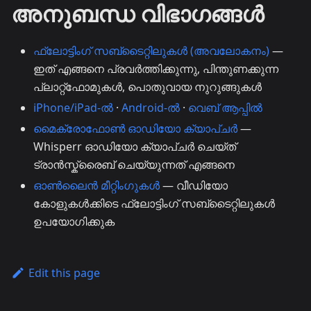
അനുബന്ധ വിഭാഗങ്ങൾ
ഫ്ലോട്ടിംഗ് സബ്‌ടൈറ്റിലുകൾ (അവലോകനം)
—
ഇത് എങ്ങനെ പ്രവർത്തിക്കുന്നു, പിന്തുണക്കുന്ന
പ്ലാറ്റ്‌ഫോമുകൾ, പൊതുവായ നുറുങ്ങുകൾ
iPhone/iPad-ൽ
·
Android-ൽ
·
വെബ് ആപ്പിൽ
മൈക്രോഫോൺ ഓഡിയോ ക്യാപ്‌ചർ
—
Whisperr ഓഡിയോ ക്യാപ്‌ചർ ചെയ്ത്
ട്രാൻസ്ക്രൈബ് ചെയ്യുന്നത് എങ്ങനെ
ഓൺലൈൻ മീറ്റിംഗുകൾ
— വീഡിയോ
കോളുകൾക്കിടെ ഫ്ലോട്ടിംഗ് സബ്‌ടൈറ്റിലുകൾ
ഉപയോഗിക്കുക
Edit this page