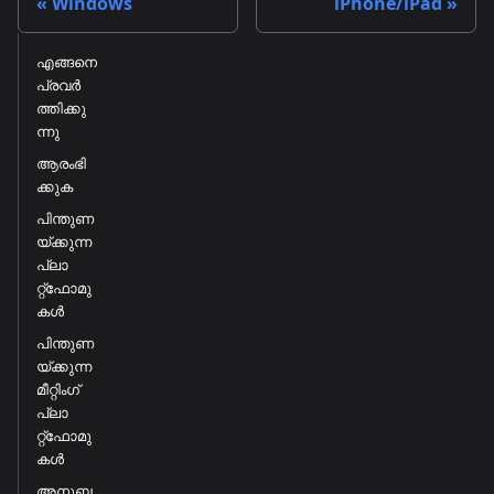
Windows
iPhone/iPad
എങ്ങനെ
പ്രവർ
ത്തിക്കു
ന്നു
ആരംഭി
ക്കുക
പിന്തുണ
യ്ക്കുന്ന
പ്ലാ
റ്റ്ഫോമു
കൾ
പിന്തുണ
യ്ക്കുന്ന
മീറ്റിംഗ്
പ്ലാ
റ്റ്ഫോമു
കൾ
അനുബ