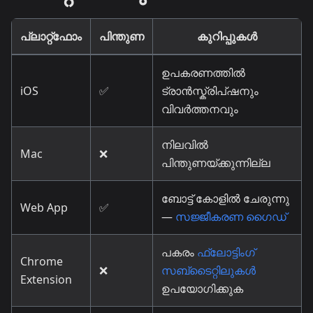
പ്ലാറ്റ്ഫോം
പിന്തുണ
കുറിപ്പുകൾ
ഉപകരണത്തിൽ
iOS
✅
ട്രാൻസ്ക്രിപ്ഷനും
വിവർത്തനവും
നിലവിൽ
Mac
❌
പിന്തുണയ്ക്കുന്നില്ല
ബോട്ട് കോളിൽ ചേരുന്നു
Web App
✅
—
സജ്ജീകരണ ഗൈഡ്
പകരം
ഫ്ലോട്ടിംഗ്
Chrome
❌
സബ്‌ടൈറ്റിലുകൾ
Extension
ഉപയോഗിക്കുക