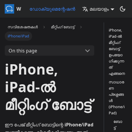
Whisperr
ഡോക്യുമെന്റേഷൻ
മലയാളം
സവിശേഷതകൾ
മീറ്റിംഗ് ബോട്ട്
iPhone,
iPhone/iPad
iPad-ൽ
മീറ്റിംഗ്
ബോട്ട്
On this page
ഉപയോ
ഗിക്കുന്ന
iPhone,
ത്
എങ്ങനെ
iPad-ൽ
സാധാര
ണ
പ്രശ്നങ്ങ
മീറ്റിംഗ് ബോട്ട്
ൾ
(iPhone/i
Pad)
ബോ
ഈ പേജ് മീറ്റിംഗ് ബോട്ടിന്റെ
iPhone/iPad
ട്ട്