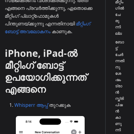
സജ്ജീകരണം വിശദീകരിക്കുന്നു. അത്
മീറ്റിം
എങ്ങനെ പ്രവർത്തിക്കുന്നു, ഏതൊക്കെ
ഗിൽ
ചേ
മീറ്റിംഗ് പ്ലാറ്റ്ഫോമുകൾ
രു
പിന്തുണയ്ക്കുന്നു എന്നതിനായി
മീറ്റിംഗ്
ന്നി
ബോട്ട് അവലോകനം
കാണുക.
ല്ല
ബോ
ട്ട്
iPhone, iPad-ൽ
ചേർ
ന്നതി
മീറ്റിംഗ് ബോട്ട്
നു
ശേ
ഉപയോഗിക്കുന്നത്
ഷം
എങ്ങനെ
ട്രാ
ൻ
സ്ക്രി
Whisperr ആപ്പ്
തുറക്കുക
പ്ഷ
ൻ
കാ
ണു
ന്നി