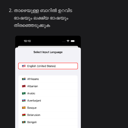
താഴെയുള്ള ബാറിൽ ഉറവിട
ഭാഷയും ലക്ഷ്യ ഭാഷയും
തിരഞ്ഞെടുക്കുക