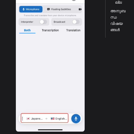
ല്ല
അനുബ
ന്ധ
വിഷയ
ങ്ങൾ