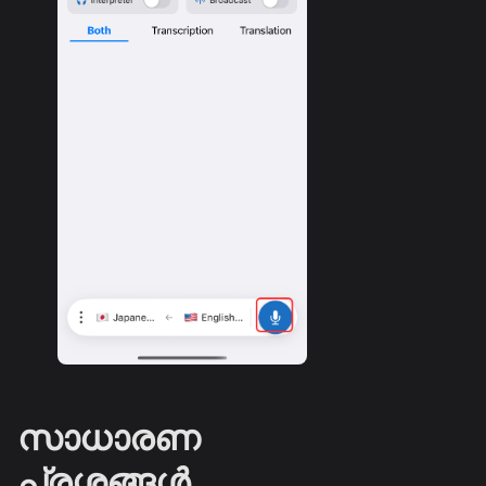
സാധാരണ
പ്രശ്നങ്ങൾ