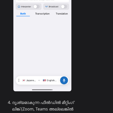
ദൃശ്യമാകുന്ന ഫീൽഡിൽ മീറ്റിംഗ്
ലിങ്ക് (Zoom, Teams അല്ലെങ്കിൽ