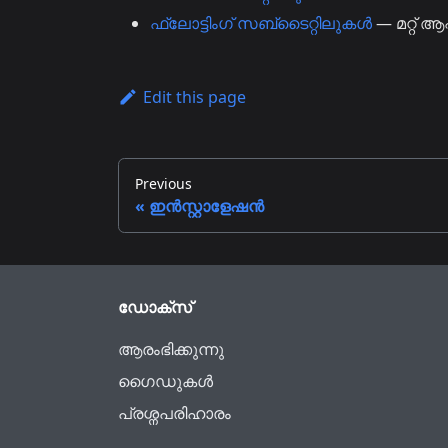
ഫ്ലോട്ടിംഗ് സബ്‌ടൈറ്റിലുകൾ
— മറ്റ് 
Edit this page
Previous
ഇൻസ്റ്റാളേഷൻ
ഡോക്സ്
ആരംഭിക്കുന്നു
ഗൈഡുകൾ
പ്രശ്നപരിഹാരം