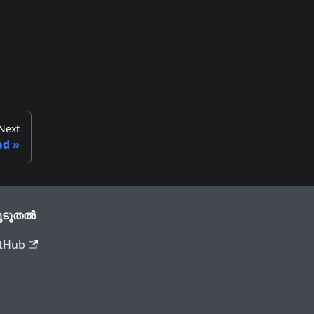
Next
ad
ൂടുതൽ
tHub