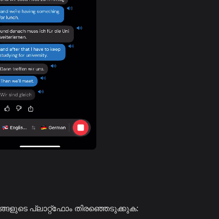
്ങളുടെ പ്ലാറ്റ്ഫോം തിരഞ്ഞെടുക്കുക: