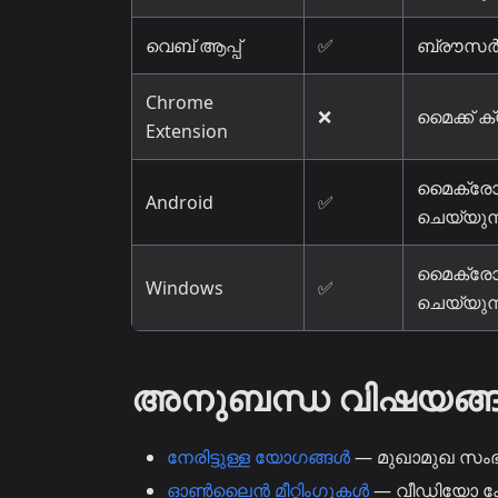
വെബ് ആപ്പ്
✅
ബ്രൗസർ
Chrome
❌
മൈക്ക് 
Extension
മൈക്രോ
Android
✅
ചെയ്യുന്
മൈക്രോ
Windows
✅
ചെയ്യുന്
അനുബന്ധ വിഷയങ്
നേരിട്ടുള്ള യോഗങ്ങൾ
— മുഖാമുഖ സംഭ
ഓൺലൈൻ മീറ്റിംഗുകൾ
— വീഡിയോ കോ