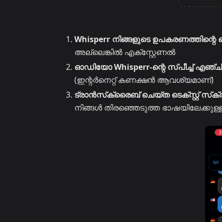
Whisperr നിങ്ങളുടെ ഉപകരണത്തിന്
അല്ലെങ്കിൽ എക്‌സ്റ്റേണൽ
ഓഡിയോ Whisperr-ന്റെ സ്പീച്ച് എഞ്ചിനി
(ഇന്റർനെറ്റ് കണക്ഷൻ ആവശ്യമാണ്)
ട്രാൻസ്‌ക്രൈബ് ചെയ്‌ത ടെക്‌സ്റ്റ് സ്‌ക
നിങ്ങൾ തിരഞ്ഞെടുത്ത ഭാഷയിലേക്കു