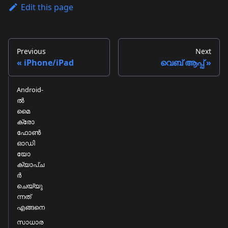
Edit this page
Previous
Next
iPhone/iPad
വെബ് ആപ്പ്
Android-
ൽ
മൈ
ക്രോ
ഫോൺ
ഓഡി
യോ
ക്യാപ്ച
ർ
ചെയ്യു
ന്നത്
എങ്ങനെ
സാധാര