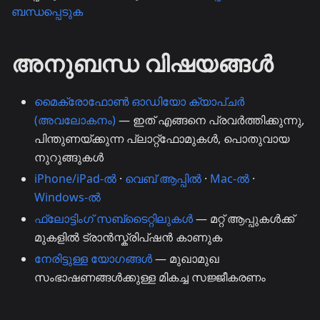
ബന്ധപ്പെടുക
അനുബന്ധ വിഷയങ്ങൾ
മൈക്രോഫോൺ ഓഡിയോ ക്യാപ്ചർ
(അവലോകനം)
— ഇത് എങ്ങനെ പ്രവർത്തിക്കുന്നു,
പിന്തുണയ്ക്കുന്ന പ്ലാറ്റ്ഫോമുകൾ, പൊതുവായ
നുറുങ്ങുകൾ
iPhone/iPad-ൽ
·
വെബ് ആപ്പിൽ
·
Mac-ൽ
·
Windows-ൽ
ഫ്ലോട്ടിംഗ് സബ്ടൈറ്റിലുകൾ
— മറ്റ് ആപ്പുകൾക്ക്
മുകളിൽ ട്രാൻസ്ക്രിപ്ഷൻ കാണുക
നേരിട്ടുള്ള യോഗങ്ങൾ
— മുഖാമുഖ
സംഭാഷണങ്ങൾക്കുള്ള മികച്ച സജ്ജീകരണം