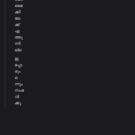
മൈ
ക്കി
ലേ
ക്ക്
എ
ത്തു
ന്നി
ല്ല
ഇ
പ്പോ
ഴും
ഒ
ന്നും
സംഭ
വി
ക്കു
ന്നി
ല്ലെ
ങ്കിൽ
അനുബ