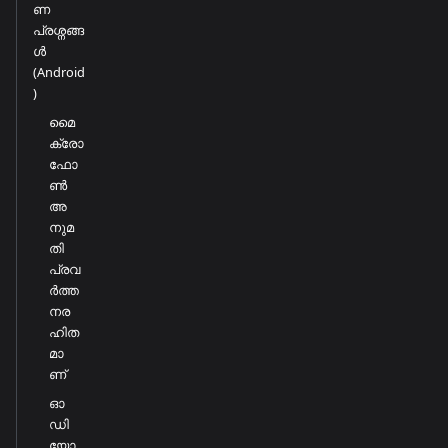
ണ
പ്രശ്നങ്ങ
ൾ
(Android
)
മൈ
ക്രോ
ഫോ
ൺ
അ
നുമ
തി
പ്രവ
ർത്ത
നര
ഹിത
മാ
ണ്
ഓ
ഡി
യോ