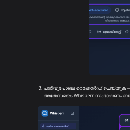
പതിവുപോലെ റെക്കോർഡ് ചെയ്യുക — ട്
അതേസമയം Whisperr സംഭാഷണം ബാക്ക്ഗ