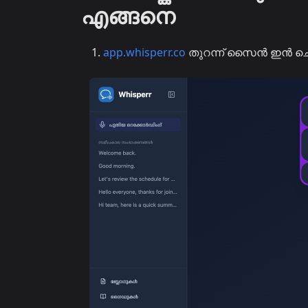
എങ്ങനെ
app.whisperr.co
തുറന്ന് സൈൻ ഇൻ ച