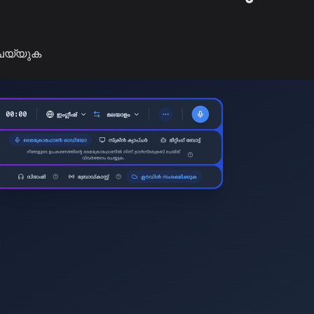
െയ്യുക