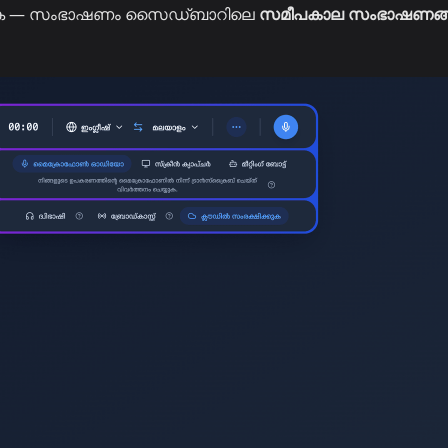
്യുക — സംഭാഷണം സൈഡ്ബാറിലെ
സമീപകാല സംഭാഷണങ്