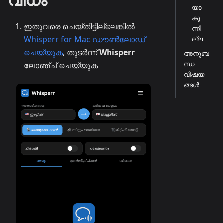
യാ
കു
ഇതുവരെ ചെയ്തിട്ടില്ലെങ്കിൽ
ന്നി
Whisperr for Mac ഡൗൺലോഡ്
ല്ല
ചെയ്യുക
, തുടർന്ന്
Whisperr
അനുബ
ന്ധ
ലോഞ്ച് ചെയ്യുക
വിഷയ
ങ്ങൾ