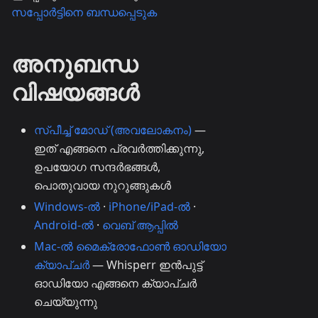
സപ്പോർട്ടിനെ ബന്ധപ്പെടുക
അനുബന്ധ
വിഷയങ്ങൾ
സ്പീച്ച് മോഡ് (അവലോകനം)
—
ഇത് എങ്ങനെ പ്രവർത്തിക്കുന്നു,
ഉപയോഗ സന്ദർഭങ്ങൾ,
പൊതുവായ നുറുങ്ങുകൾ
Windows-ൽ
·
iPhone/iPad-ൽ
·
Android-ൽ
·
വെബ് ആപ്പിൽ
Mac-ൽ മൈക്രോഫോൺ ഓഡിയോ
ക്യാപ്ചർ
— Whisperr ഇൻപുട്ട്
ഓഡിയോ എങ്ങനെ ക്യാപ്ചർ
ചെയ്യുന്നു