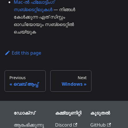
Mac-ൽ ഫ്ലോട്ടിംഗ്
സബ്‌ടൈറ്റിലുകൾ
— നിങ്ങൾ
കേൾക്കുന്ന ഏത് സിസ്റ്റം
ഓഡിയോയും സബ്‌ടൈറ്റിൽ
ചെയ്യുക
Edit this page
Previous
Next
വെബ് ആപ്പ്
Windows
ഡോക്സ്
കമ്മ്യൂണിറ്റി
കൂടുതൽ
ആരംഭിക്കുന്നു
Discord
GitHub