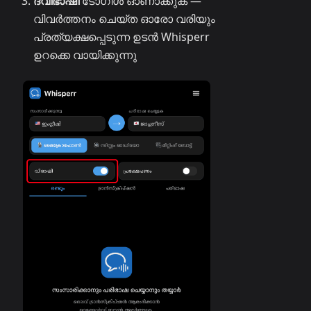
ദ്വിഭാഷി
ടോഗിൾ ഓണാക്കുക —
വിവർത്തനം ചെയ്ത ഓരോ വരിയും
പ്രത്യക്ഷപ്പെടുന്ന ഉടൻ Whisperr
ഉറക്കെ വായിക്കുന്നു