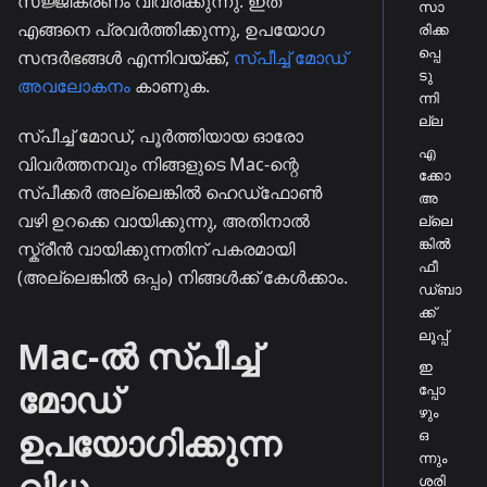
സജ്ജീകരണം വിവരിക്കുന്നു. ഇത്
സാ
എങ്ങനെ പ്രവർത്തിക്കുന്നു, ഉപയോഗ
രിക്ക
പ്പെ
സന്ദർഭങ്ങൾ എന്നിവയ്ക്ക്,
സ്പീച്ച് മോഡ്
ടു
അവലോകനം
കാണുക.
ന്നി
ല്ല
സ്പീച്ച് മോഡ്, പൂർത്തിയായ ഓരോ
എ
വിവർത്തനവും നിങ്ങളുടെ Mac-ന്റെ
ക്കോ
സ്പീക്കർ അല്ലെങ്കിൽ ഹെഡ്ഫോൺ
അ
വഴി ഉറക്കെ വായിക്കുന്നു, അതിനാൽ
ല്ലെ
ങ്കിൽ
സ്ക്രീൻ വായിക്കുന്നതിന് പകരമായി
ഫീ
(അല്ലെങ്കിൽ ഒപ്പം) നിങ്ങൾക്ക് കേൾക്കാം.
ഡ്ബാ
ക്ക്
ലൂപ്പ്
Mac-ൽ സ്പീച്ച്
ഇ
മോഡ്
പ്പോ
ഴും
ഉപയോഗിക്കുന്ന
ഒ
ന്നും
വിധം
ശരി