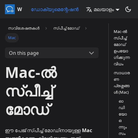
Whisperr
ഡോക്യുമെന്റേഷൻ
മലയാളം
സവിശേഷതകൾ
സ്പീച്ച് മോഡ്
Mac-ൽ
Mac
സ്പീച്ച്
മോഡ്
ഉപയോ
On this page
ഗിക്കുന്ന
വിധം
Mac-ൽ
സാധാര
ണ
സ്പീച്ച്
പ്രശ്നങ്ങ
ൾ (Mac)
ഓ
മോഡ്
ഡി
യോ
ഒ
ന്നും
ഈ പേജ് സ്പീച്ച് മോഡിനായുള്ള
Mac
സം