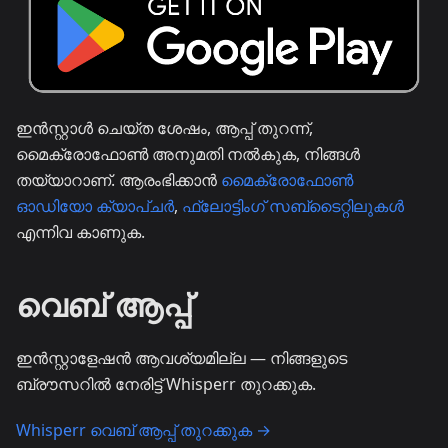
ഇൻസ്റ്റാൾ ചെയ്ത ശേഷം, ആപ്പ് തുറന്ന്,
മൈക്രോഫോൺ അനുമതി നൽകുക, നിങ്ങൾ
തയ്യാറാണ്. ആരംഭിക്കാൻ
മൈക്രോഫോൺ
ഓഡിയോ ക്യാപ്ചർ
,
ഫ്ലോട്ടിംഗ് സബ്ടൈറ്റിലുകൾ
എന്നിവ കാണുക.
വെബ് ആപ്പ്
ഇൻസ്റ്റാളേഷൻ ആവശ്യമില്ല — നിങ്ങളുടെ
ബ്രൗസറിൽ നേരിട്ട് Whisperr തുറക്കുക.
Whisperr വെബ് ആപ്പ് തുറക്കുക →