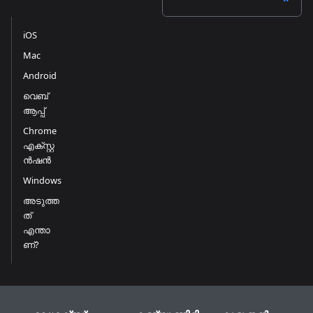
iOS
Mac
Android
വെബ്
ആപ്പ്
Chrome
എക്സ്റ്റ
ൻഷൻ
Windows
അടുത്ത
ത്
എന്താ
ണ്?