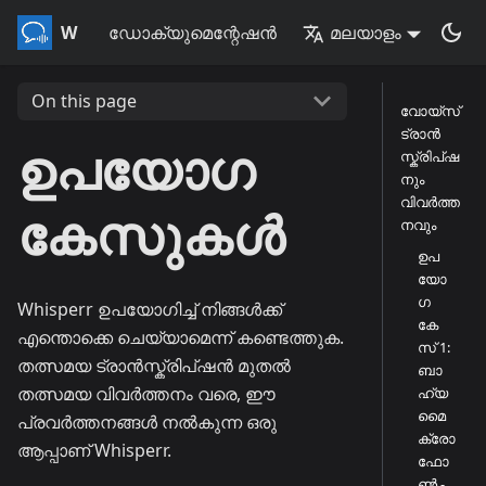
Whisperr
ഡോക്യുമെന്റേഷൻ
മലയാളം
On this page
വോയ്സ്
ട്രാൻ
ഉപയോഗ
സ്ക്രിപ്ഷ
നും
വിവർത്ത
കേസുകൾ
നവും
ഉപ
യോ
ഗ
Whisperr ഉപയോഗിച്ച് നിങ്ങൾക്ക്
കേ
എന്തൊക്കെ ചെയ്യാമെന്ന് കണ്ടെത്തുക.
സ് 1:
തത്സമയ ട്രാൻസ്ക്രിപ്ഷൻ മുതൽ
ബാ
തത്സമയ വിവർത്തനം വരെ, ഈ
ഹ്യ
മൈ
പ്രവർത്തനങ്ങൾ നൽകുന്ന ഒരു
ക്രോ
ആപ്പാണ് Whisperr.
ഫോ
ൺ -