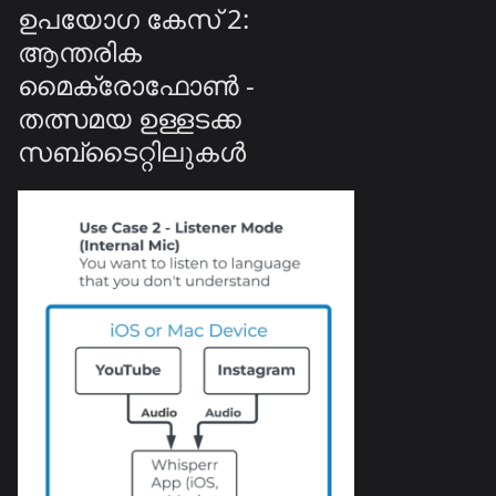
ഉപയോഗ കേസ് 2:
ആന്തരിക
മൈക്രോഫോൺ -
തത്സമയ ഉള്ളടക്ക
സബ്ടൈറ്റിലുകൾ