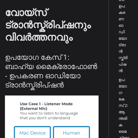
ഉപ
വോയ്സ്
കര
ണ
ട്രാൻസ്ക്രിപ്ഷനും
ഓ
ഡി
വിവർത്തനവും
യോ
ട്രാ
ൻ
ഉപയോഗ കേസ് 1:
സ്ക്രി
ബാഹ്യ മൈക്രോഫോൺ
പ്ഷ
ൻ
- ഉപകരണ ഓഡിയോ
ഉപ
ട്രാൻസ്ക്രിപ്ഷൻ
യോ
ഗ
കേ
സ് 2:
ആ
ന്തരി
ക
മൈ
ക്രോ