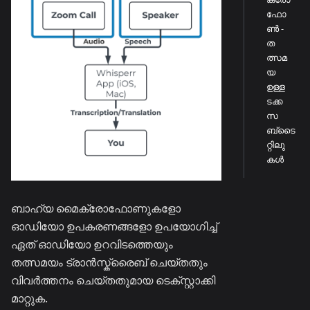
ഫോ
ൺ -
ത
ത്സമ
യ
ഉള്ള
ടക്ക
സ
ബ്ടൈ
റ്റിലു
കൾ
ബാഹ്യ മൈക്രോഫോണുകളോ
ഓഡിയോ ഉപകരണങ്ങളോ ഉപയോഗിച്ച്
ഏത് ഓഡിയോ ഉറവിടത്തെയും
തത്സമയം ട്രാൻസ്ക്രൈബ് ചെയ്തതും
വിവർത്തനം ചെയ്തതുമായ ടെക്സ്റ്റാക്കി
മാറ്റുക.