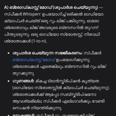
A) ബ്രോഡ്കാസ്റ്റ് മോഡ് (ശുപാർശ ചെയ്യുന്നു)
—
സ്പീക്കർ Whisperr ഉപയോഗിച്ച് ഒരിക്കൽ ഓഡിയോ
ക്യാപ്ചർ ചെയ്ത് ഒരു റൂം ലിങ്ക് പങ്കിടുന്നു. ഓരോ
ശ്രോതാവും ലിങ്ക് അവരുടെ ബ്രൗസറിൽ തുറന്ന്
പിന്തുടരുന്നു. ഒരു ഓഡിയോ സ്രോതസ്സ്, നിരവധി
ശ്രോതാക്കൾ (1-to-n).
ശുപാർശ ചെയ്യുന്ന സജ്ജീകരണം:
സ്പീക്കർ
ബ്രോഡ്കാസ്റ്റ് മോഡ്
ഉപയോഗിക്കുന്നു;
ശ്രോതാക്കൾ ഏതെങ്കിലും ബ്രൗസറിൽ റൂം ലിങ്ക്
തുറക്കുന്നു
ഗുണങ്ങൾ:
മികച്ച ട്രാൻസ്ക്രിപ്ഷൻ കൃത്യത
(ഓഡിയോ സ്രോതസ്സിൽ ക്യാപ്ചർ ചെയ്യുന്നു);
ശ്രോതാക്കൾക്ക് ആപ്പോ സബ്സ്ക്രിപ്ഷനോ
ആവശ്യമില്ല; സ്പീക്കർ എല്ലാവർക്കും വേണ്ടി
സെഷൻ നിയന്ത്രിക്കുന്നു
ദോഷങ്ങൾ:
സ്പീക്കർ റൂം സജ്ജമാക്കി ലിങ്ക്