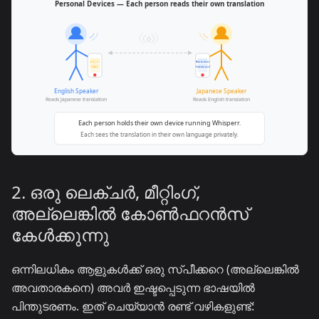
2. ഒരു ലെക്ചർ, മീറ്റിംഗ്,
അല്ലെങ്കിൽ കോൺഫറൻസ്
കേൾക്കുന്നു
ഒന്നിലധികം ആളുകൾക്ക് ഒരു സ്പീക്കറെ (അല്ലെങ്കിൽ
അവതാരകനെ) അവർ ഇഷ്ടപ്പെടുന്ന ഭാഷയിൽ
പിന്തുടരണം. ഇത് ചെയ്യാൻ രണ്ട് വഴികളുണ്ട്: