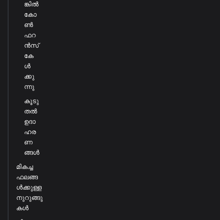
ങ്കിൽ
കോ
ൺ
ഫറ
ൻസ്
കേ
ൾ
ക്കു
ന്നു
കൂടു
തൽ
ഉദാ
ഹര
ണ
ങ്ങൾ
മികച്ച
ഫലങ്ങ
ൾക്കുള്ള
നുറുങ്ങു
കൾ