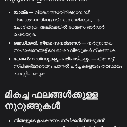
യാത്ര
— വിദേശത്തായിരിക്കുമ്പോൾ
പ്രദേശവാസികളോട് സംസാരിക്കുക, വഴി
ചോദിക്കുക, അല്ലെങ്കിൽ ഭക്ഷണം ഓർഡർ
ചെയ്യുക
മെഡിക്കൽ, നിയമ സന്ദർഭങ്ങൾ
— നിർണ്ണായക
സംഭാഷണങ്ങളിലെ ഭാഷാ വിടവുകൾ നികത്തുക
കോൺഫറൻസുകളും പരിപാടികളും
— കീനോട്ട്
സ്പീക്കർമാരെയും പാനൽ ചർച്ചകളെയും തത്സമയം
മനസ്സിലാക്കുക
മികച്ച ഫലങ്ങൾക്കുള്ള
നുറുങ്ങുകൾ
നിങ്ങളുടെ ഉപകരണം സ്പീക്കറിന് അടുത്ത്