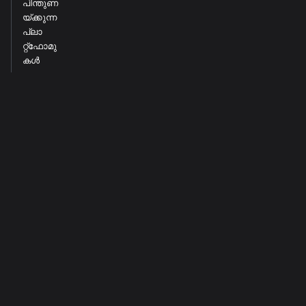
പിന്തുണ
യ്ക്കുന്ന
പ്ലാ
റ്റ്ഫോമു
കൾ
അനുബ
ന്ധം
ഡോക്സ്
കമ്മ്യൂണിറ്റി
കൂടുതൽ
ആരംഭിക്കുന്നു
Discord
GitHub
ഗൈഡുകൾ
Twitter
പ്രശ്നപരിഹാരം
പകർപ്പവകാശം © 2026 Whisperr. Docusaurus
ഉപയോഗിച്ച് നിർമ്മിച്ചത്.