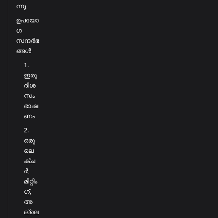
ന്നു
ഉപയോ
ഗ
സന്ദർഭ
ങ്ങൾ
1.
ഇരു
ദിശ
സം
ഭാഷ
ണം
2.
ഒരു
ലെ
ക്ച
ർ,
മീറ്റിം
ഗ്,
അ
ല്ലെ