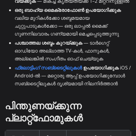
വയ്ക്കുക
— മികച്ച കൃത്യതയ്ക്ക് 1–2 മീറ്ററിനുള്ളിൽ
ഒരു ബാഹ്യ മൈക്രോഫോൺ ഉപയോഗിക്കുക
വലിയ മുറികൾക്കോ ശബ്ദമയമായ
ചുറ്റുപാടുകൾക്കോ — ഒരു ലാപ്പൽ മൈക്ക്
ഗുണനിലവാരം ഗണ്യമായി മെച്ചപ്പെടുത്തുന്നു
പശ്ചാത്തല ശബ്ദം കുറയ്ക്കുക
— ടാർഗെറ്റ്
ഓഡിയോ അല്ലാത്ത TV-കൾ, ഫാനുകൾ,
അല്ലെങ്കിൽ സംഗീതം ഓഫ് ചെയ്യുക
ഫ്ലോട്ടിംഗ് സബ്ടൈറ്റിലുകൾ
ഉപയോഗിക്കുക
iOS /
Android-ൽ — മറ്റൊരു ആപ്പ് ഉപയോഗിക്കുമ്പോൾ
സബ്ടൈറ്റിലുകൾ ദൃശ്യമായി നിലനിർത്താൻ
പിന്തുണയ്ക്കുന്ന
പ്ലാറ്റ്ഫോമുകൾ