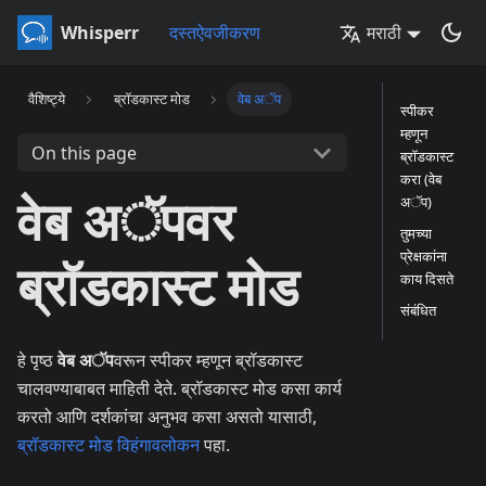
Whisperr
दस्तऐवजीकरण
मराठी
वैशिष्ट्ये
ब्रॉडकास्ट मोड
वेब अॅप
स्पीकर
म्हणून
On this page
ब्रॉडकास्ट
करा (वेब
वेब अॅपवर
अॅप)
तुमच्या
प्रेक्षकांना
ब्रॉडकास्ट मोड
काय दिसते
संबंधित
हे पृष्ठ
वेब अॅप
वरून स्पीकर म्हणून ब्रॉडकास्ट
चालवण्याबाबत माहिती देते. ब्रॉडकास्ट मोड कसा कार्य
करतो आणि दर्शकांचा अनुभव कसा असतो यासाठी,
ब्रॉडकास्ट मोड विहंगावलोकन
पहा.