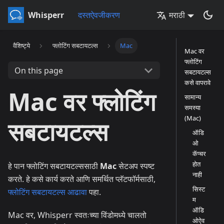
Whisperr
दस्तऐवजीकरण
मराठी
वैशिष्ट्ये
फ्लोटिंग सबटायटल्स
Mac
Mac वर
फ्लोटिंग
On this page
सबटायटल्स
कसे वापरावे
Mac वर फ्लोटिंग
सामान्य
समस्या
(Mac)
सबटायटल्स
ऑडि
ओ
कॅप्चर
होत
हे पान फ्लोटिंग सबटायटल्ससाठी
Mac
सेटअप स्पष्ट
नाही
करते. हे कसे कार्य करते आणि समर्थित प्लॅटफॉर्मसाठी,
सिस्ट
फ्लोटिंग सबटायटल्स आढावा
पहा.
म
ऑडि
Mac वर, Whisperr स्वतःच्या विंडोमध्ये चालतो
ओऐव