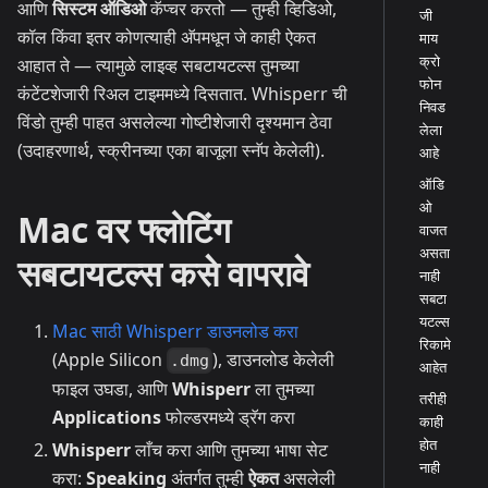
आणि
सिस्टम ऑडिओ
कॅप्चर करतो — तुम्ही व्हिडिओ,
जी
कॉल किंवा इतर कोणत्याही अ‍ॅपमधून जे काही ऐकत
माय
क्रो
आहात ते — त्यामुळे लाइव्ह सबटायटल्स तुमच्या
फोन
कंटेंटशेजारी रिअल टाइममध्ये दिसतात. Whisperr ची
निवड
विंडो तुम्ही पाहत असलेल्या गोष्टीशेजारी दृश्यमान ठेवा
लेला
(उदाहरणार्थ, स्क्रीनच्या एका बाजूला स्नॅप केलेली).
आहे
ऑडि
ओ
Mac वर फ्लोटिंग
वाजत
असता
सबटायटल्स कसे वापरावे
नाही
सबटा
यटल्स
Mac साठी Whisperr डाउनलोड करा
रिकामे
(Apple Silicon
), डाउनलोड केलेली
.dmg
आहेत
फाइल उघडा, आणि
Whisperr
ला तुमच्या
तरीही
Applications
फोल्डरमध्ये ड्रॅग करा
काही
होत
Whisperr
लाँच करा आणि तुमच्या भाषा सेट
नाही
करा:
Speaking
अंतर्गत तुम्ही
ऐकत
असलेली