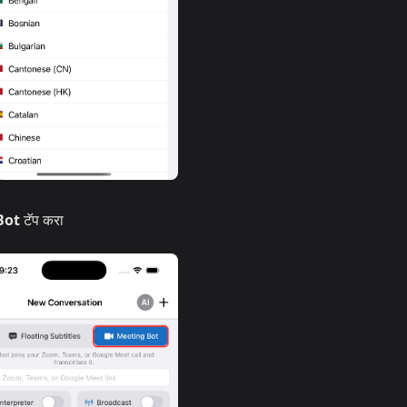
Bot
टॅप करा