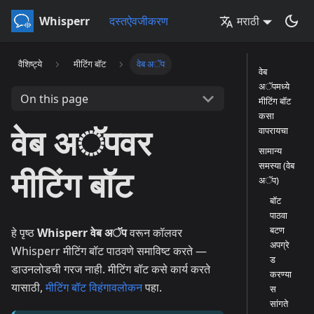
Whisperr
दस्तऐवजीकरण
मराठी
वैशिष्ट्ये
मीटिंग बॉट
वेब अॅप
वेब
अॅपमध्ये
On this page
मीटिंग बॉट
कसा
वेब अॅपवर
वापरायचा
सामान्य
समस्या (वेब
मीटिंग बॉट
अॅप)
बॉट
पाठवा
बटण
हे पृष्ठ
Whisperr वेब अॅप
वरून कॉलवर
अपग्रे
Whisperr मीटिंग बॉट पाठवणे समाविष्ट करते —
ड
डाउनलोडची गरज नाही. मीटिंग बॉट कसे कार्य करते
करण्या
यासाठी,
मीटिंग बॉट विहंगावलोकन
पहा.
स
सांगते