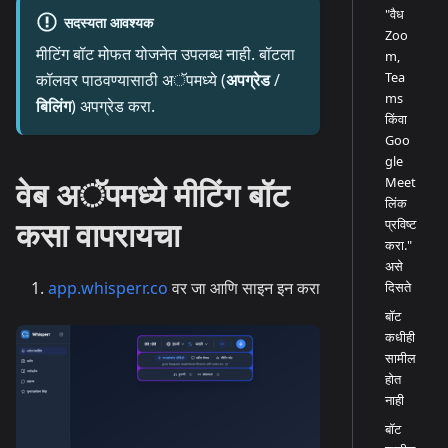
"वैध
सदस्यता आवश्यक
Zoo
मीटिंग बॉट मोफत योजनेत उपलब्ध नाही. बॉटला
m,
Tea
कॉलवर पाठवण्यासाठी अॅपमध्ये (
अपग्रेड
/
ms
बिलिंग
) अपग्रेड करा.
किंवा
Goo
gle
Meet
वेब अॅपमध्ये मीटिंग बॉट
लिंक
कसा वापरायचा
प्रविष्ट
करा."
असे
app.whisperr.co
वर जा आणि साइन इन करा
दिसते
बॉट
कधीही
सामील
होत
नाही
बॉट