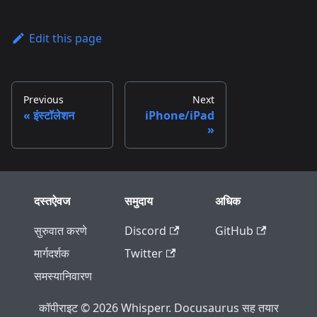
Edit this page
Previous
Next
इंस्टॉलेशन
iPhone/iPad
दस्तऐवज
समुदाय
अधिक
सुरुवात करणे
Discord
GitHub
मार्गदर्शक
Twitter
समस्यानिवारण
कॉपीराइट © 2026 Whisperr. Docusaurus सह तयार