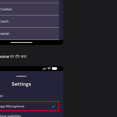
hone
वर टॅप करा