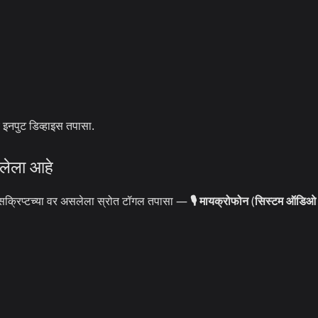
य इनपुट डिव्हाइस तपासा.
लेला आहे
ान्सक्रिप्टच्या वर असलेला स्रोत टॉगल तपासा —
🎙️ मायक्रोफोन
(
सिस्टम ऑडिओ