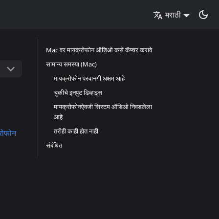
मराठी
Mac वर मायक्रोफोन ऑडिओ कसे कॅप्चर करावे
सामान्य समस्या (Mac)
मायक्रोफोन परवानगी अक्षम आहे
चुकीचे इनपुट डिव्हाइस
मायक्रोफोनऐवजी सिस्टम ऑडिओ निवडलेला
आहे
तरीही काही होत नाही
रोफोन
संबंधित