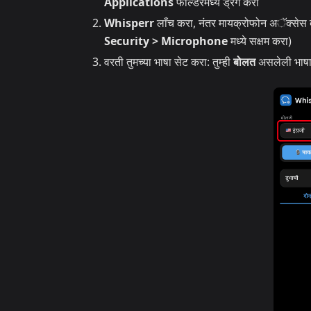
Applications
फोल्डरमध्ये ड्रॅग करा
Whisperr
लाँच करा, नंतर मायक्रोफोन अॅक्सेस द
Security > Microphone
मध्ये सक्षम करा)
वरती तुमच्या भाषा सेट करा: तुम्ही
बोलत
असलेली भाष