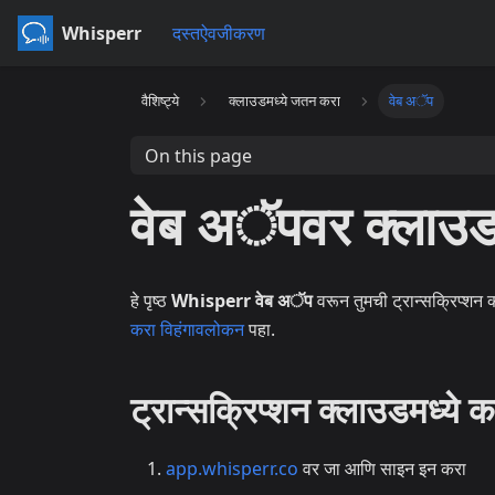
Whisperr
दस्तऐवजीकरण
वैशिष्ट्ये
क्लाउडमध्ये जतन करा
वेब अॅप
On this page
वेब अॅपवर क्लाउड
हे पृष्ठ
Whisperr वेब अॅप
वरून तुमची ट्रान्सक्रिप्शन 
करा विहंगावलोकन
पहा.
ट्रान्सक्रिप्शन क्लाउडमध्ये
app.whisperr.co
वर जा आणि साइन इन करा