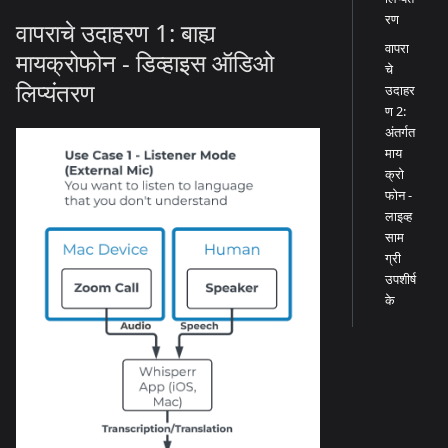
रण
वापराचे उदाहरण 1: बाह्य
वापरा
मायक्रोफोन - डिव्हाइस ऑडिओ
चे
लिप्यंतरण
उदाहर
ण 2:
अंतर्गत
माय
क्रो
फोन -
लाइव्ह
साम
ग्री
उपशीर्ष
के