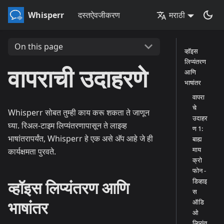
Whisperr
दस्तऐवजीकरण
मराठी
On this page
व्हॉइस
लिप्यंतरण
वापराची उदाहरणे
आणि
भाषांतर
वापरा
चे
Whisperr सोबत तुम्ही काय करू शकता ते जाणून
उदाहर
घ्या. रिअल-टाइम लिप्यंतरणापासून ते लाइव्ह
ण 1:
भाषांतरापर्यंत, Whisperr हे एक असे अ‍ॅप आहे जे ही
बाह्य
माय
कार्यक्षमता पुरवते.
क्रो
फोन -
डिव्हाइ
व्हॉइस लिप्यंतरण आणि
स
भाषांतर
ऑडि
ओ
लिप्यंत