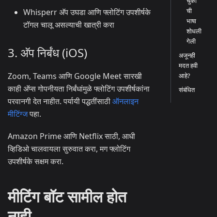
चुकी
ची
Whisperr अ‍ॅप उघडा आणि फ्लोटिंग उपशीर्षके
भाषा
टॉगल चालू असल्याची खात्री करा
शोधली
गेली
3. अ‍ॅप निर्बंध (iOS)
अजूनही
मदत हवी
Zoom, Teams आणि Google Meet सारखी
आहे?
काही अ‍ॅप्स गोपनीयता निर्बंधांमुळे फ्लोटिंग उपशीर्षकांना
संबंधित
परवानगी देत नाहीत. पर्यायी पद्धतींसाठी
ऑनलाइन
मीटिंग्ज
पहा.
Amazon Prime आणि Netflix साठी, आधी
व्हिडिओ चालवायला सुरुवात करा, मग फ्लोटिंग
उपशीर्षके सक्षम करा.
मीटिंग बॉट सामील होत
नाही