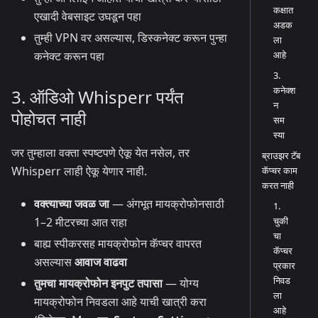
कक्षात
एखादी वेबसाइट उघडून पहा
अडक
तुम्ही VPN वर असल्यास, डिस्कनेक्ट करून पुन्हा
ला
आहे
कनेक्ट करून पहा
3.
कनेक्श
3. ऑडिओ Whisperr पर्यंत
न
पोहोचत नाही
सम
स्या
जर तुम्हाला वक्ता स्पष्टपणे ऐकू येत नसेल, तर
ब्राउझर टॅब
Whisperr लाही ऐकू येणार नाही.
कॅप्चर काम
करत नाही
वक्त्याच्या जवळ जा
— अंगभूत मायक्रोफोनसाठी
1.
चुकी
1–2 मीटरच्या आत राहा
चा
बाह्य स्पीकरसह मायक्रोफोन कॅप्चर वापरत
कॅप्चर
असल्यास
आवाज वाढवा
प्रकार
निवड
तुमचा मायक्रोफोन इनपुट तपासा
— योग्य
ला
मायक्रोफोन निवडला आहे याची खात्री करा
आहे