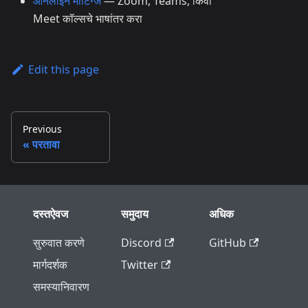
ऑनलाइन मीटिंग्ज
— Zoom, Teams, किंवा
Meet कॉल्सचे भाषांतर करा
Edit this page
Previous
परतावा
दस्तऐवज
समुदाय
अधिक
सुरुवात करणे
Discord
GitHub
मार्गदर्शक
Twitter
समस्यानिवारण