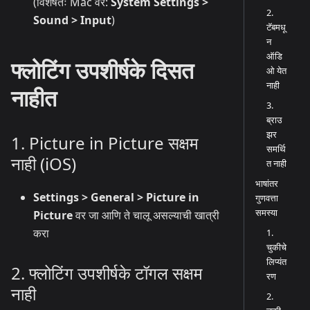
(विशेषतः Mac वर:
System Settings >
2.
Sound > Input
)
टॅबमधू
न
ऑडि
फ्लोटिंग उपशीर्षके दिसत
ओ येत
नाही
नाहीत
3.
ब्राउ
झर
1. Picture in Picture सक्षम
समर्थि
नाही (iOS)
त नाही
भाषांतर
Settings > General > Picture in
गुणवत्ता
समस्या
Picture
वर जा आणि ते चालू असल्याची खात्री
करा
1.
चुकीचे
लिप्यंत
2. फ्लोटिंग उपशीर्षके टॉगल सक्षम
रण
नाही
2.