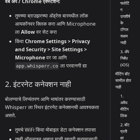
वेब अ‍ॅप / Chrome एक्स्टेंशन:
फ्लोटिं
ग
तुमच्या ब्राउझरच्या अ‍ॅड्रेस बारमधील लॉक
उपशीर्ष
के
आयकॉनवर क्लिक करा आणि Microphone
टॉगल
ला
Allow
वर सेट करा
सक्षम
किंवा
Chrome Settings > Privacy
नाही
and Security > Site Settings >
3. अ‍ॅप
Microphone
वर जा आणि
निर्बंध
(iOS)
ला परवानगी द्या
app.whisperr.co
मीटिंग बॉट
सामील होत
2. इंटरनेट कनेक्शन नाही
नाही
1.
बोलण्याचे लिप्यंतरण आणि भाषांतर करण्यासाठी
अवैध
Whisperr ला स्थिर इंटरनेट कनेक्शनची आवश्यकता
मीटिंग
असते.
लिंक
2. बॉट
तुमचे WiFi किंवा मोबाइल डेटा कनेक्शन तपासा
प्रती
क्षा
तुम्ही ऑनलाइन आहात याची खात्री करण्यासाठी