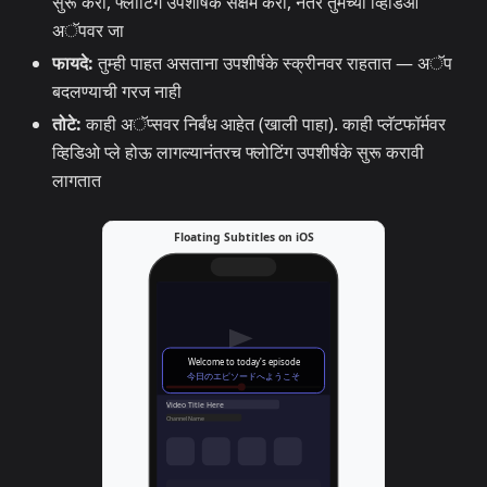
सुरू करा, फ्लोटिंग उपशीर्षके सक्षम करा, नंतर तुमच्या व्हिडिओ
अॅपवर जा
फायदे:
तुम्ही पाहत असताना उपशीर्षके स्क्रीनवर राहतात — अॅप
बदलण्याची गरज नाही
तोटे:
काही अॅप्सवर निर्बंध आहेत (खाली पाहा). काही प्लॅटफॉर्मवर
व्हिडिओ प्ले होऊ लागल्यानंतरच फ्लोटिंग उपशीर्षके सुरू करावी
लागतात