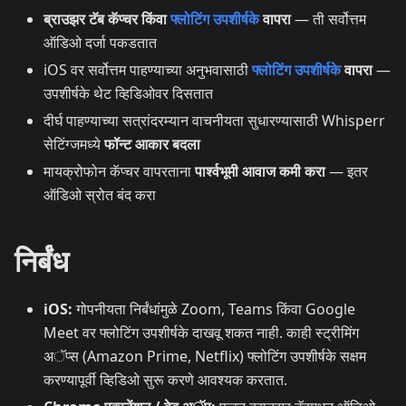
ब्राउझर टॅब कॅप्चर किंवा
फ्लोटिंग उपशीर्षके
वापरा
— ती सर्वोत्तम
ऑडिओ दर्जा पकडतात
iOS वर सर्वोत्तम पाहण्याच्या अनुभवासाठी
फ्लोटिंग उपशीर्षके
वापरा
—
उपशीर्षके थेट व्हिडिओवर दिसतात
दीर्घ पाहण्याच्या सत्रांदरम्यान वाचनीयता सुधारण्यासाठी Whisperr
सेटिंग्जमध्ये
फॉन्ट आकार बदला
मायक्रोफोन कॅप्चर वापरताना
पार्श्वभूमी आवाज कमी करा
— इतर
ऑडिओ स्रोत बंद करा
निर्बंध
iOS:
गोपनीयता निर्बंधांमुळे Zoom, Teams किंवा Google
Meet वर फ्लोटिंग उपशीर्षके दाखवू शकत नाही. काही स्ट्रीमिंग
अॅप्स (Amazon Prime, Netflix) फ्लोटिंग उपशीर्षके सक्षम
करण्यापूर्वी व्हिडिओ सुरू करणे आवश्यक करतात.