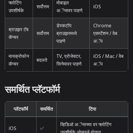
फ्लोटिंग
मोबाइल
सर्वोत्तम
iOS
उपशीर्षके
अॅप्सवर पाहणे
डेस्कटॉप
Chrome
ब्राउझर टॅब
सर्वोत्तम
ब्राउझरमध्ये
एक्स्टेंशन / वेब
कॅप्चर
पाहणे
अॅप
मायक्रोफोन
TV, प्रोजेक्टर,
iOS / Mac / वेब
बदलते
कॅप्चर
सिनेमावर पाहणे
अॅप
समर्थित प्लॅटफॉर्म
प्लॅटफॉर्म
समर्थित
टिपा
व्हिडिओ अॅप्सच्या वर फ्लोटिंग
iOS
✅
उपशीर्षके ओव्हरले होतात