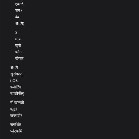
एक्स्टें
शन /
वेब
अॅप)
3.
माय
क्रो
फोन
कॅप्चर
अॅप
सुसंगतता
(iOS
फ्लोटिंग
उपशीर्षके)
मी कोणती
पद्धत
वापरावी?
समर्थित
प्लॅटफॉर्म