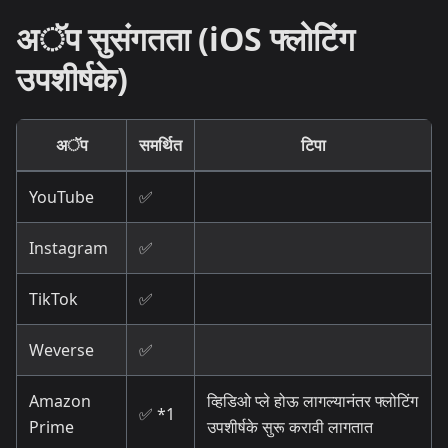
अॅप सुसंगतता (iOS फ्लोटिंग
उपशीर्षके)
अॅप
समर्थित
टिपा
YouTube
✅
Instagram
✅
TikTok
✅
Weverse
✅
Amazon
व्हिडिओ प्ले होऊ लागल्यानंतर फ्लोटिंग
✅ *1
Prime
उपशीर्षके सुरू करावी लागतात