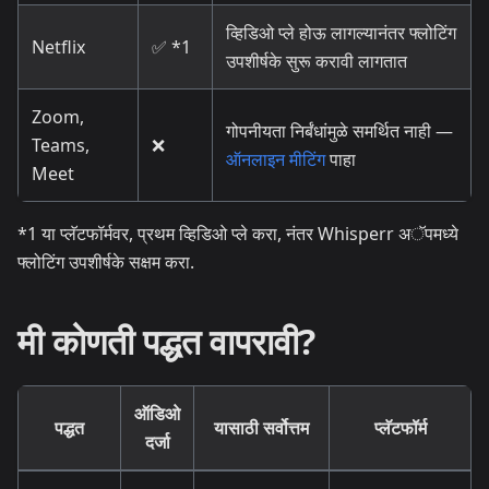
व्हिडिओ प्ले होऊ लागल्यानंतर फ्लोटिंग
Netflix
✅ *1
उपशीर्षके सुरू करावी लागतात
Zoom,
गोपनीयता निर्बंधांमुळे समर्थित नाही —
Teams,
❌
ऑनलाइन मीटिंग
पाहा
Meet
*1 या प्लॅटफॉर्मवर, प्रथम व्हिडिओ प्ले करा, नंतर Whisperr अॅपमध्ये
फ्लोटिंग उपशीर्षके सक्षम करा.
मी कोणती पद्धत वापरावी?
ऑडिओ
पद्धत
यासाठी सर्वोत्तम
प्लॅटफॉर्म
दर्जा