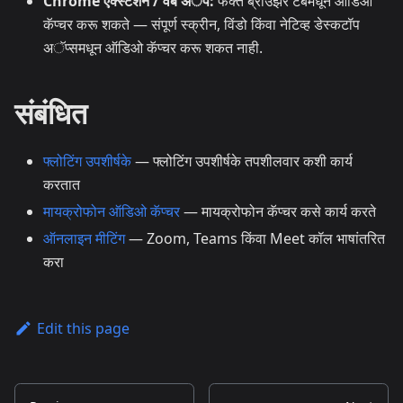
Chrome एक्स्टेंशन / वेब अॅप:
फक्त ब्राउझर टॅबमधून ऑडिओ
कॅप्चर करू शकते — संपूर्ण स्क्रीन, विंडो किंवा नेटिव्ह डेस्कटॉप
अॅप्समधून ऑडिओ कॅप्चर करू शकत नाही.
संबंधित
फ्लोटिंग उपशीर्षके
— फ्लोटिंग उपशीर्षके तपशीलवार कशी कार्य
करतात
मायक्रोफोन ऑडिओ कॅप्चर
— मायक्रोफोन कॅप्चर कसे कार्य करते
ऑनलाइन मीटिंग
— Zoom, Teams किंवा Meet कॉल भाषांतरित
करा
Edit this page