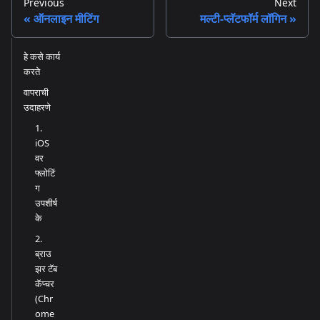
Previous
Next
ऑनलाइन मीटिंग
मल्टी-प्लॅटफॉर्म लॉगिन
हे कसे कार्य
करते
वापराची
उदाहरणे
1.
iOS
वर
फ्लोटिं
ग
उपशीर्ष
के
2.
ब्राउ
झर टॅब
कॅप्चर
(Chr
ome