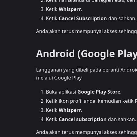
Ketik nama anda di bahagian atas, kem
Ketik
Whisperr
.
Ketik
Cancel Subscription
dan sahkan.
Anda akan terus mempunyai akses sehingga
Android (Google Play
Langganan yang dibeli pada peranti Android
melalui Google Play.
Buka aplikasi
Google Play Store
.
Ketik ikon profil anda, kemudian ketik
Ketik
Whisperr
.
Ketik
Cancel subscription
dan sahkan.
Anda akan terus mempunyai akses sehingga