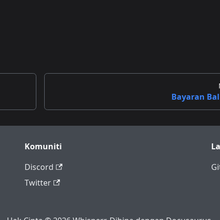
Bayaran Bal
Komuniti
La
Discord
Gi
Twitter