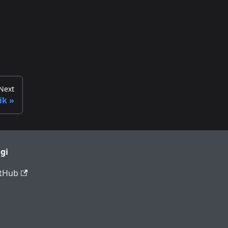
Next
ik
gi
tHub