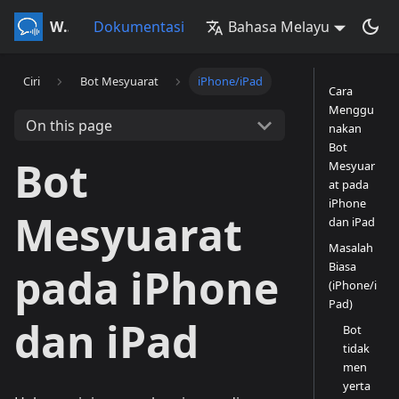
Whisperr
Dokumentasi
Bahasa Melayu
Ciri
Bot Mesyuarat
iPhone/iPad
Cara
Menggu
On this page
nakan
Bot
Bot
Mesyuar
at pada
iPhone
Mesyuarat
dan iPad
Masalah
Biasa
pada iPhone
(iPhone/i
Pad)
dan iPad
Bot
tidak
men
yerta