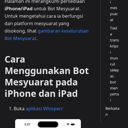
Halaman ini merangkumi persediaan
i
mes
iPhone/iPad
untuk Bot Mesyuarat.
yuar
Untuk mengetahui cara ia berfungsi
at
dan platform mesyuarat yang
Tiad
disokong, lihat
gambaran keseluruhan
a
Bot Mesyuarat
.
trans
krips
i
Cara
mun
cul
Menggunakan Bot
selep
as
Mesyuarat pada
bot
men
iPhone dan iPad
yerta
i
Buka
aplikasi Whisperr
Berkaita
n