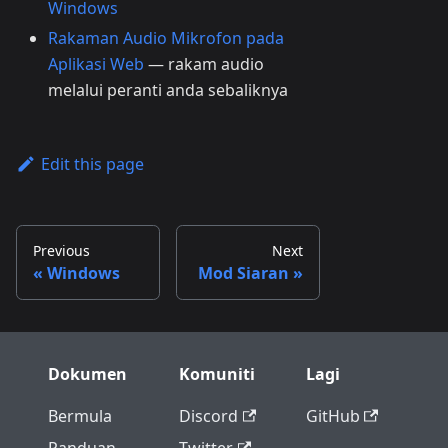
Windows
Rakaman Audio Mikrofon pada
Aplikasi Web
— rakam audio
melalui peranti anda sebaliknya
Edit this page
Previous
Next
Windows
Mod Siaran
Dokumen
Komuniti
Lagi
Bermula
Discord
GitHub