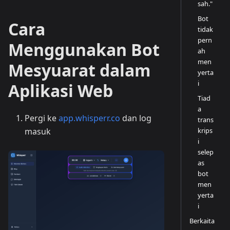
sah."
Bot
Cara
tidak
pern
Menggunakan Bot
ah
men
Mesyuarat dalam
yerta
i
Aplikasi Web
Tiad
a
Pergi ke
app.whisperr.co
dan log
trans
krips
masuk
i
selep
as
bot
men
yerta
i
Berkaita