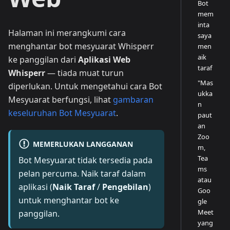
Bot
mem
inta
Halaman ini merangkumi cara
saya
menghantar bot mesyuarat Whisperr
men
aik
ke panggilan dari
Aplikasi Web
taraf
Whisperr
— tiada muat turun
"Mas
diperlukan. Untuk mengetahui cara Bot
ukka
Mesyuarat berfungsi, lihat
gambaran
n
keseluruhan Bot Mesyuarat
.
paut
an
Zoo
MEMERLUKAN LANGGANAN
m,
Tea
Bot Mesyuarat tidak tersedia pada
ms
pelan percuma. Naik taraf dalam
atau
aplikasi (
Naik Taraf
/
Pengebilan
)
Goo
untuk menghantar bot ke
gle
Meet
panggilan.
yang