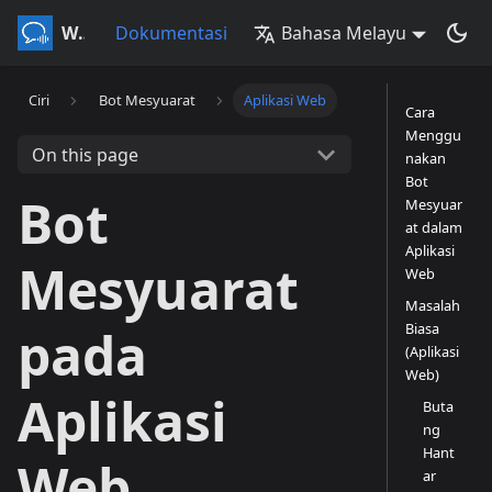
Whisperr
Dokumentasi
Bahasa Melayu
Ciri
Bot Mesyuarat
Aplikasi Web
Cara
Menggu
On this page
nakan
Bot
Bot
Mesyuar
at dalam
Aplikasi
Mesyuarat
Web
Masalah
Biasa
pada
(Aplikasi
Web)
Aplikasi
Buta
ng
Hant
Web
ar