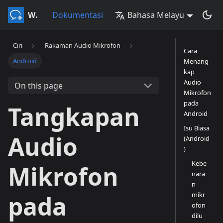
Whisperr
Dokumentasi
Bahasa Melayu
Ciri
Rakaman Audio Mikrofon
Cara
Android
Menang
kap
Audio
On this page
Mikrofon
pada
Tangkapan
Android
Isu Biasa
Audio
(Android
)
Kebe
Mikrofon
nara
n
mikr
pada
ofon
dilu