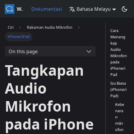
Whisperr
Dokumentasi
Bahasa Melayu
Ciri
Rakaman Audio Mikrofon
Cara
iPhone/iPad
Menang
kap
Audio
On this page
Mikrofon
pada
Tangkapan
iPhone/i
Pad
Audio
Isu Biasa
(iPhone/i
Pad)
Mikrofon
Kebe
nara
n
pada iPhone
mikr
ofon