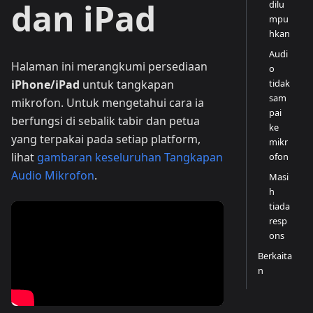
dan iPad
dilu
mpu
hkan
Audi
Halaman ini merangkumi persediaan
o
tidak
iPhone/iPad
untuk tangkapan
sam
mikrofon. Untuk mengetahui cara ia
pai
berfungsi di sebalik tabir dan petua
ke
yang terpakai pada setiap platform,
mikr
lihat
gambaran keseluruhan Tangkapan
ofon
Audio Mikrofon
.
Masi
h
tiada
resp
ons
Berkaita
n