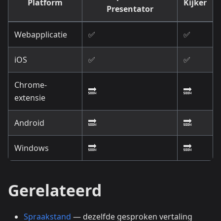
Platform
Kijker
Presentator
Webapplicatie
✅
✅
iOS
✅
✅
Chrome-
🔜
🔜
extensie
Android
🔜
🔜
Windows
🔜
🔜
Gerelateerd
Spraakstand
— dezelfde gesproken vertaling