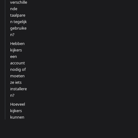
verschille
nde
taalpare
n tegelijk
gebruike
n?
Hebben
kijkers
een
account
nodig of
moeten
ze iets
installere
n?
Hoeveel
kijkers
kunnen
aan een
kamer
deelnem