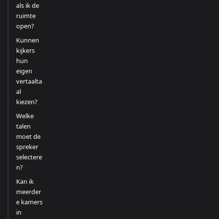
als ik de
ruimte
open?
Kunnen
kijkers
hun
eigen
vertaalta
al
kiezen?
Welke
talen
moet de
spreker
selectere
n?
Kan ik
meerder
e kamers
in