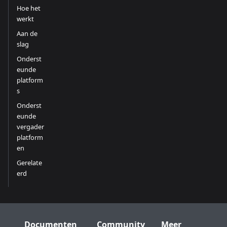
Hoe het
werkt
Aan de
slag
Onderst
eunde
platform
s
Onderst
eunde
vergader
platform
en
Gerelate
erd
Documenten
Community
Meer