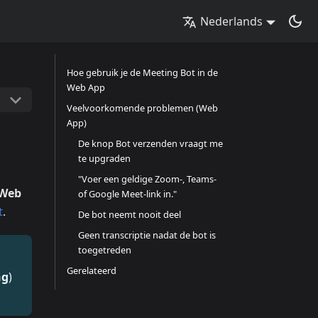
Nederlands
Hoe gebruik je de Meeting Bot in de
Web App
Veelvoorkomende problemen (Web
App)
De knop Bot verzenden vraagt me
te upgraden
"Voer een geldige Zoom-, Teams-
 Web
of Google Meet-link in."
t
.
De bot neemt nooit deel
Geen transcriptie nadat de bot is
toegetreden
Gerelateerd
ng
)