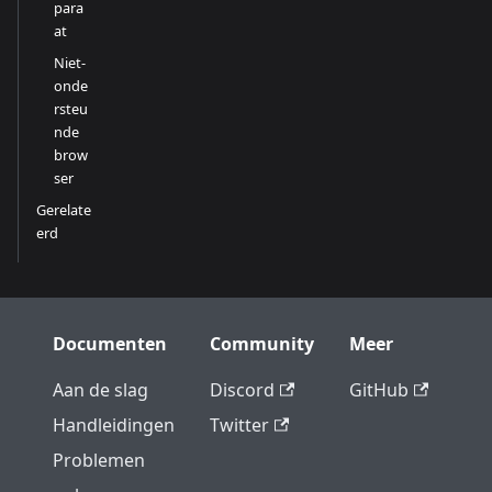
para
at
Niet-
onde
rsteu
nde
brow
ser
Gerelate
erd
Documenten
Community
Meer
Aan de slag
Discord
GitHub
Handleidingen
Twitter
Problemen