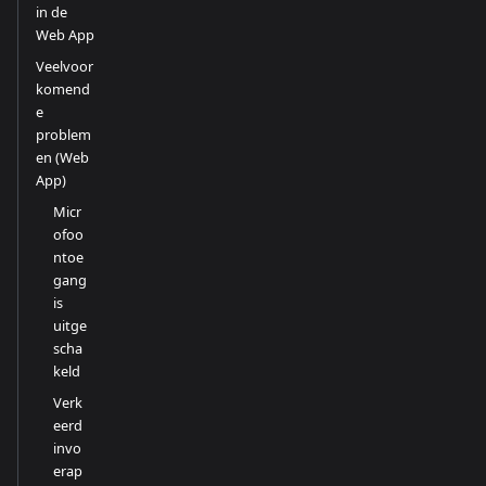
in de
Web App
Veelvoor
komend
e
problem
en (Web
App)
Micr
ofoo
ntoe
gang
is
uitge
scha
keld
Verk
eerd
invo
erap